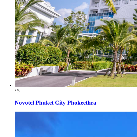
/ 5
Novotel Phuket City Phokeethra