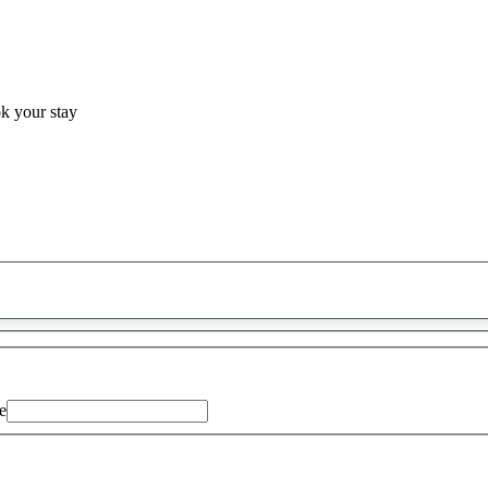
ok your stay
0
saran
ditemukan
e