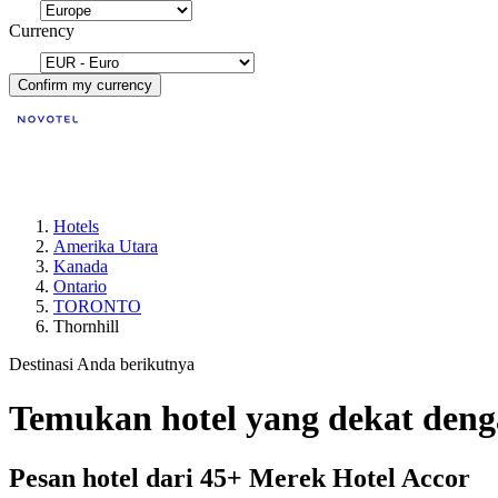
Currency
Confirm my currency
Hotels
Amerika Utara
Kanada
Ontario
TORONTO
Thornhill
Destinasi Anda berikutnya
Temukan hotel yang dekat de
Pesan hotel dari 45+ Merek Hotel Accor