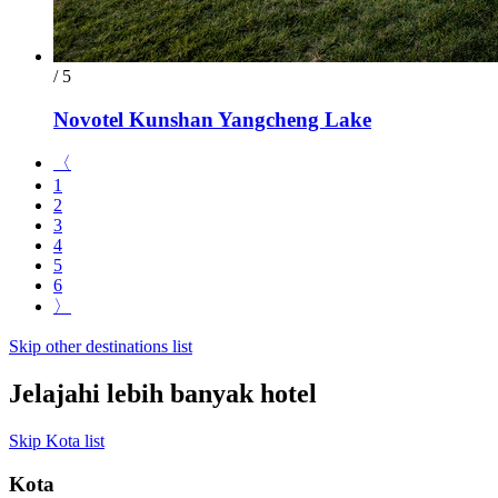
/ 5
Novotel Kunshan Yangcheng Lake
〈
1
2
3
4
5
6
〉
Skip other destinations list
Jelajahi lebih banyak hotel
Skip Kota list
Kota