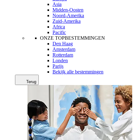
Asia
Midden-Oosten
Noord-Amerika
Zuid-Amerika
Africa
Pacific
ONZE TOPBESTEMMINGEN
Den Haag
Amsterdam
Rotterdam
Londen
Parijs
Bekijk alle bestemmingen
Terug