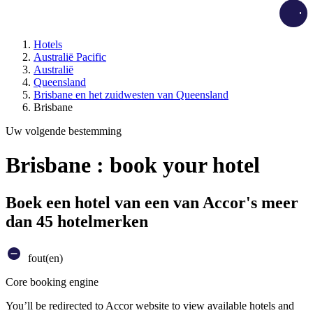
Load
Hotels
Australië Pacific
Australië
Queensland
Brisbane en het zuidwesten van Queensland
Brisbane
Uw volgende bestemming
Brisbane : book your hotel
Boek een hotel van een van Accor's meer
dan 45 hotelmerken
fout(en)
Core booking engine
You’ll be redirected to Accor website to view available hotels and