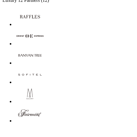
Luxury
12 Partners
(12)