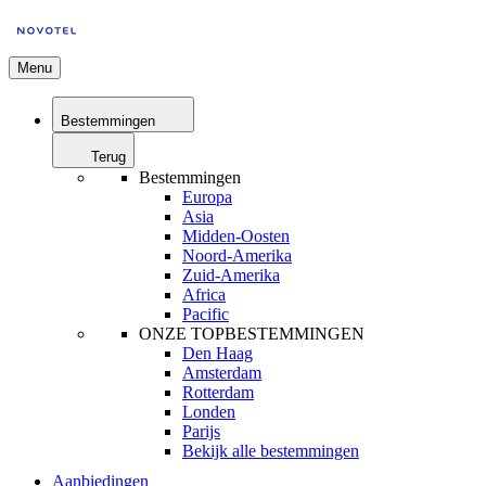
Menu
Bestemmingen
Terug
Bestemmingen
Europa
Asia
Midden-Oosten
Noord-Amerika
Zuid-Amerika
Africa
Pacific
ONZE TOPBESTEMMINGEN
Den Haag
Amsterdam
Rotterdam
Londen
Parijs
Bekijk alle bestemmingen
Aanbiedingen