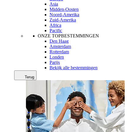
Asia
Midden-Oosten
Noord-Amerika
Zuid-Amerika
Africa
Pacific
ONZE TOPBESTEMMINGEN
Den Haag
Amsterdam
Rotterdam
Londen
Parijs
Bekijk alle bestemmingen
Terug