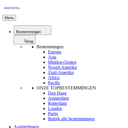
Menu
Bestemmingen
Terug
Bestemmingen
Europa
Asia
Midden-Oosten
Noord-Amerika
Zuid-Amerika
Africa
Pacific
ONZE TOPBESTEMMINGEN
Den Haag
Amsterdam
Rotterdam
Londen
Parijs
Bekijk alle bestemmingen
Aanbiedingen