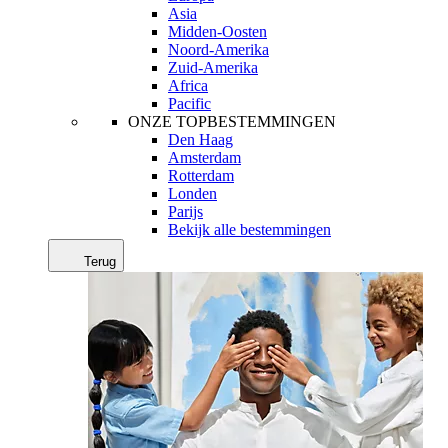
Asia
Midden-Oosten
Noord-Amerika
Zuid-Amerika
Africa
Pacific
ONZE TOPBESTEMMINGEN
Den Haag
Amsterdam
Rotterdam
Londen
Parijs
Bekijk alle bestemmingen
Terug