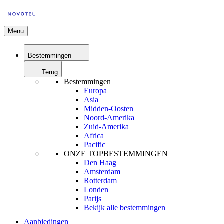
Menu
Bestemmingen
Terug
Bestemmingen
Europa
Asia
Midden-Oosten
Noord-Amerika
Zuid-Amerika
Africa
Pacific
ONZE TOPBESTEMMINGEN
Den Haag
Amsterdam
Rotterdam
Londen
Parijs
Bekijk alle bestemmingen
Aanbiedingen