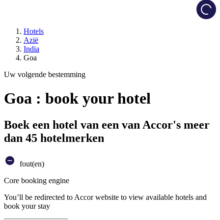
Load
Hotels
Azië
India
Goa
Uw volgende bestemming
Goa : book your hotel
Boek een hotel van een van Accor's meer
dan 45 hotelmerken
fout(en)
Core booking engine
You’ll be redirected to Accor website to view available hotels and
book your stay