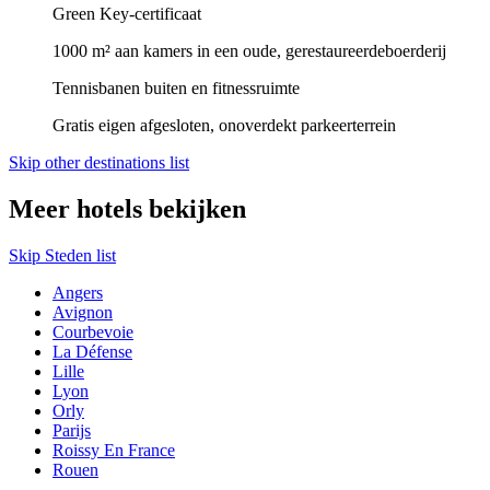
Green Key-certificaat
1000 m² aan kamers in een oude, gerestaureerdeboerderij
Tennisbanen buiten en fitnessruimte
Gratis eigen afgesloten, onoverdekt parkeerterrein
Skip other destinations list
Meer hotels bekijken
Skip Steden list
Angers
Avignon
Courbevoie
La Défense
Lille
Lyon
Orly
Parijs
Roissy En France
Rouen