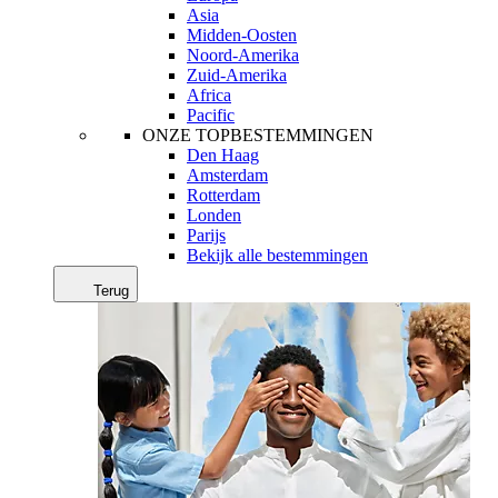
Asia
Midden-Oosten
Noord-Amerika
Zuid-Amerika
Africa
Pacific
ONZE TOPBESTEMMINGEN
Den Haag
Amsterdam
Rotterdam
Londen
Parijs
Bekijk alle bestemmingen
Terug