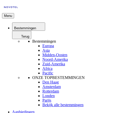
Menu
Bestemmingen
Terug
Bestemmingen
Europa
Asia
Midden-Oosten
Noord-Amerika
Zuid-Amerika
Africa
Pacific
ONZE TOPBESTEMMINGEN
Den Haag
Amsterdam
Rotterdam
Londen
Parijs
Bekijk alle bestemmingen
Aanbiedingen