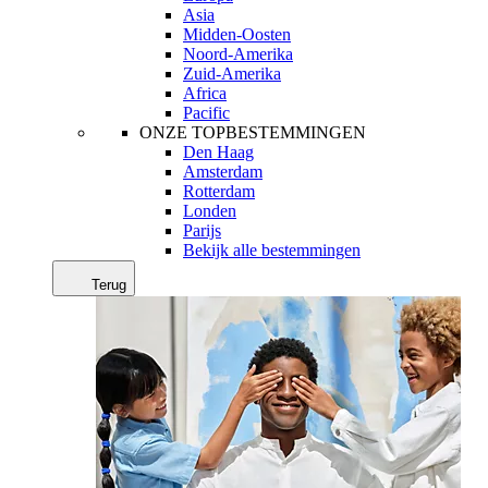
Asia
Midden-Oosten
Noord-Amerika
Zuid-Amerika
Africa
Pacific
ONZE TOPBESTEMMINGEN
Den Haag
Amsterdam
Rotterdam
Londen
Parijs
Bekijk alle bestemmingen
Terug