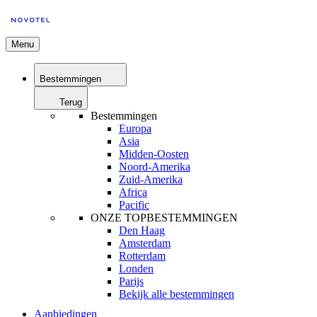
Menu
Bestemmingen
Terug
Bestemmingen
Europa
Asia
Midden-Oosten
Noord-Amerika
Zuid-Amerika
Africa
Pacific
ONZE TOPBESTEMMINGEN
Den Haag
Amsterdam
Rotterdam
Londen
Parijs
Bekijk alle bestemmingen
Aanbiedingen