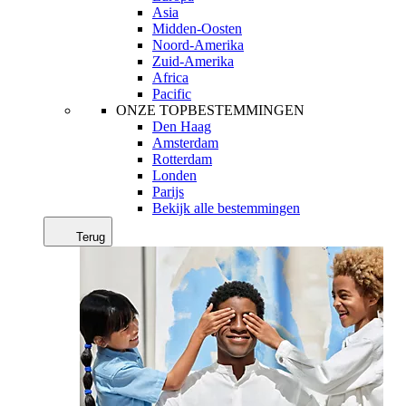
Asia
Midden-Oosten
Noord-Amerika
Zuid-Amerika
Africa
Pacific
ONZE TOPBESTEMMINGEN
Den Haag
Amsterdam
Rotterdam
Londen
Parijs
Bekijk alle bestemmingen
Terug