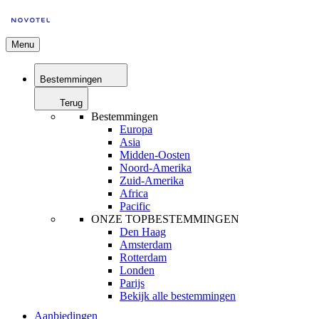
Menu
Bestemmingen
Terug
Bestemmingen
Europa
Asia
Midden-Oosten
Noord-Amerika
Zuid-Amerika
Africa
Pacific
ONZE TOPBESTEMMINGEN
Den Haag
Amsterdam
Rotterdam
Londen
Parijs
Bekijk alle bestemmingen
Aanbiedingen