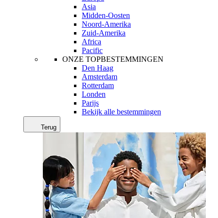
Asia
Midden-Oosten
Noord-Amerika
Zuid-Amerika
Africa
Pacific
ONZE TOPBESTEMMINGEN
Den Haag
Amsterdam
Rotterdam
Londen
Parijs
Bekijk alle bestemmingen
Terug