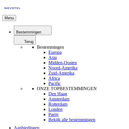
Menu
Bestemmingen
Terug
Bestemmingen
Europa
Asia
Midden-Oosten
Noord-Amerika
Zuid-Amerika
Africa
Pacific
ONZE TOPBESTEMMINGEN
Den Haag
Amsterdam
Rotterdam
Londen
Parijs
Bekijk alle bestemmingen
Aanbiedingen