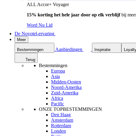
ALL Accor+ Voyager
15% korting het hele jaar door op elk verblijf
bij mee
Word Nu Lid
De Novotel-ervaring
Meer
Aanbiedingen
Bestemmingen
Inspiratie
Loyalt
Terug
Bestemmingen
Europa
Asia
Midden-Oosten
Noord-Amerika
Zuid-Amerika
Africa
Pacific
ONZE TOPBESTEMMINGEN
Den Haag
Amsterdam
Rotterdam
Londen