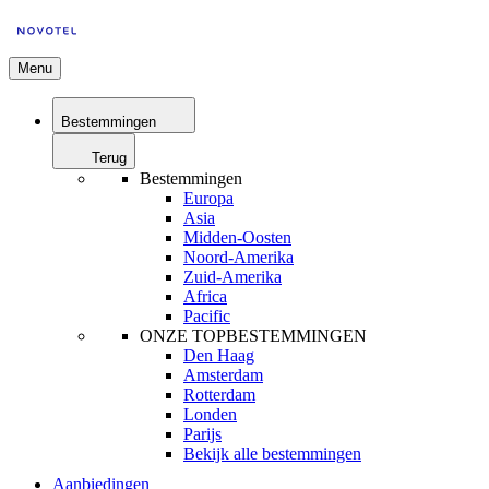
Menu
Bestemmingen
Terug
Bestemmingen
Europa
Asia
Midden-Oosten
Noord-Amerika
Zuid-Amerika
Africa
Pacific
ONZE TOPBESTEMMINGEN
Den Haag
Amsterdam
Rotterdam
Londen
Parijs
Bekijk alle bestemmingen
Aanbiedingen