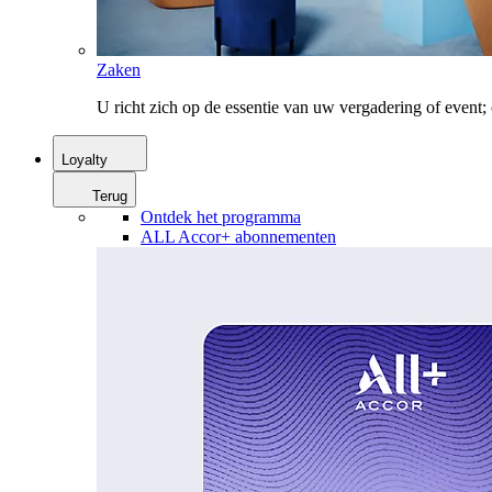
Zaken
U richt zich op de essentie van uw vergadering of event
Loyalty
Terug
Ontdek het programma
ALL Accor+ abonnementen