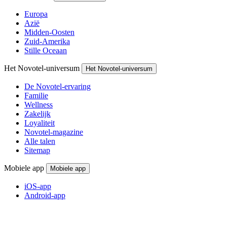
Europa
Azië
Midden-Oosten
Zuid-Amerika
Stille Oceaan
Het Novotel-universum
Het Novotel-universum
De Novotel-ervaring
Familie
Wellness
Zakelijk
Loyaliteit
Novotel-magazine
Alle talen
Sitemap
Mobiele app
Mobiele app
iOS-app
Android-app