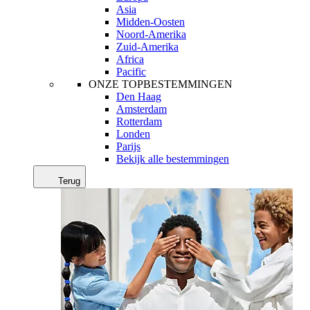
Asia
Midden-Oosten
Noord-Amerika
Zuid-Amerika
Africa
Pacific
ONZE TOPBESTEMMINGEN
Den Haag
Amsterdam
Rotterdam
Londen
Parijs
Bekijk alle bestemmingen
Terug