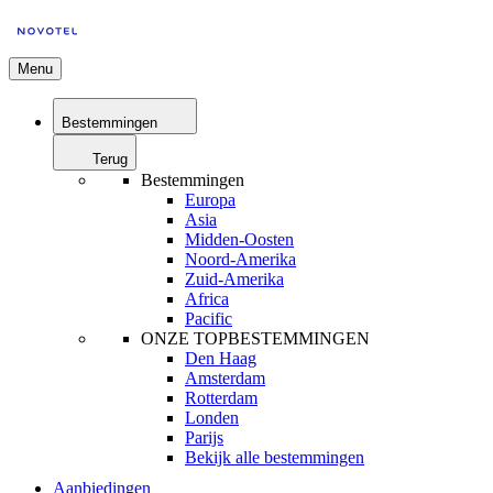
Menu
Bestemmingen
Terug
Bestemmingen
Europa
Asia
Midden-Oosten
Noord-Amerika
Zuid-Amerika
Africa
Pacific
ONZE TOPBESTEMMINGEN
Den Haag
Amsterdam
Rotterdam
Londen
Parijs
Bekijk alle bestemmingen
Aanbiedingen