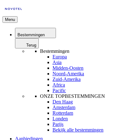
Menu
Bestemmingen
Terug
Bestemmingen
Europa
Asia
Midden-Oosten
Noord-Amerika
Zuid-Amerika
Africa
Pacific
ONZE TOPBESTEMMINGEN
Den Haag
Amsterdam
Rotterdam
Londen
Parijs
Bekijk alle bestemmingen
Aanbiedingen