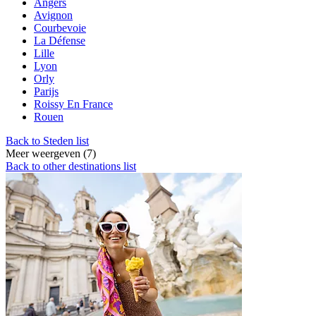
Angers
Avignon
Courbevoie
La Défense
Lille
Lyon
Orly
Parijs
Roissy En France
Rouen
Back to Steden list
Meer weergeven (7)
Back to other destinations list