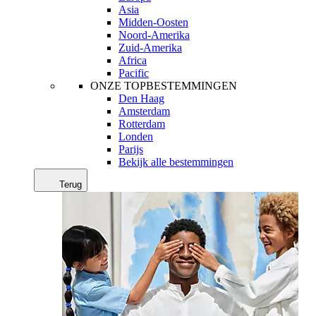
Asia
Midden-Oosten
Noord-Amerika
Zuid-Amerika
Africa
Pacific
ONZE TOPBESTEMMINGEN
Den Haag
Amsterdam
Rotterdam
Londen
Parijs
Bekijk alle bestemmingen
Terug