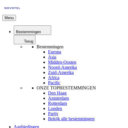
Menu
Bestemmingen
Terug
Bestemmingen
Europa
Asia
Midden-Oosten
Noord-Amerika
Zuid-Amerika
Africa
Pacific
ONZE TOPBESTEMMINGEN
Den Haag
Amsterdam
Rotterdam
Londen
Parijs
Bekijk alle bestemmingen
Aanbiedingen