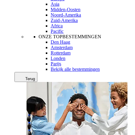
Asia
Midden-Oosten
Noord-Amerika
Zuid-Amerika
Africa
Pacific
ONZE TOPBESTEMMINGEN
Den Haag
Amsterdam
Rotterdam
Londen
Parijs
Bekijk alle bestemmingen
Terug