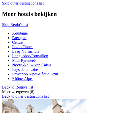
Skip other destinations list
Meer hotels bekijken
Skip Regio’s list
Aquitanië
Bretagne
Centre
Ile-de-France
Laag-Normandië
Languedoc-Roussillon
Midi-Pyreneeën
Noord-Nauw van Calais
Pays de la Loire
Provence-Alpes-Côte d'Azur
Rhône-Alpes
Back to Regio’s list
Meer weergeven (8)
Back to other destinations list