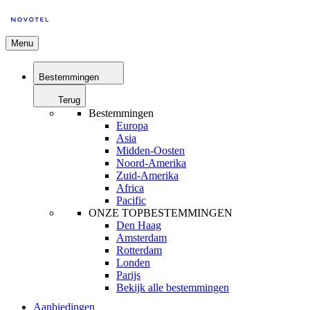
Menu
Bestemmingen
Terug
Bestemmingen
Europa
Asia
Midden-Oosten
Noord-Amerika
Zuid-Amerika
Africa
Pacific
ONZE TOPBESTEMMINGEN
Den Haag
Amsterdam
Rotterdam
Londen
Parijs
Bekijk alle bestemmingen
Aanbiedingen