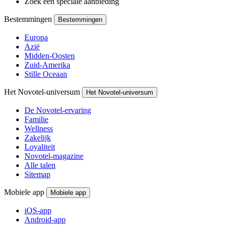
Zoek een speciale aanbieding
Bestemmingen
Bestemmingen
Europa
Azië
Midden-Oosten
Zuid-Amerika
Stille Oceaan
Het Novotel-universum
Het Novotel-universum
De Novotel-ervaring
Familie
Wellness
Zakelijk
Loyaliteit
Novotel-magazine
Alle talen
Sitemap
Mobiele app
Mobiele app
iOS-app
Android-app