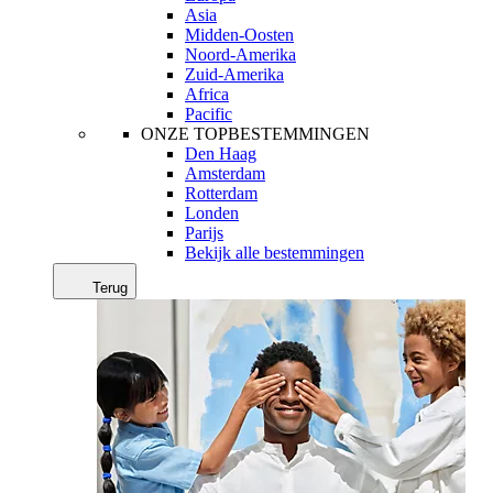
Asia
Midden-Oosten
Noord-Amerika
Zuid-Amerika
Africa
Pacific
ONZE TOPBESTEMMINGEN
Den Haag
Amsterdam
Rotterdam
Londen
Parijs
Bekijk alle bestemmingen
Terug