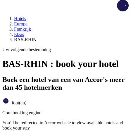
Load
Hotels
Europa
Frankrijk
Elzas
BAS-RHIN
Uw volgende bestemming
BAS-RHIN : book your hotel
Boek een hotel van een van Accor's meer
dan 45 hotelmerken
fout(en)
Core booking engine
You’ll be redirected to Accor website to view available hotels and
book your stay