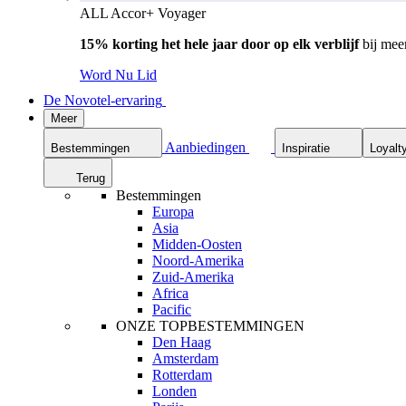
ALL Accor+ Voyager
15% korting het hele jaar door op elk verblijf
bij mee
Word Nu Lid
De Novotel-ervaring
Meer
Aanbiedingen
Bestemmingen
Inspiratie
Loyalt
Terug
Bestemmingen
Europa
Asia
Midden-Oosten
Noord-Amerika
Zuid-Amerika
Africa
Pacific
ONZE TOPBESTEMMINGEN
Den Haag
Amsterdam
Rotterdam
Londen