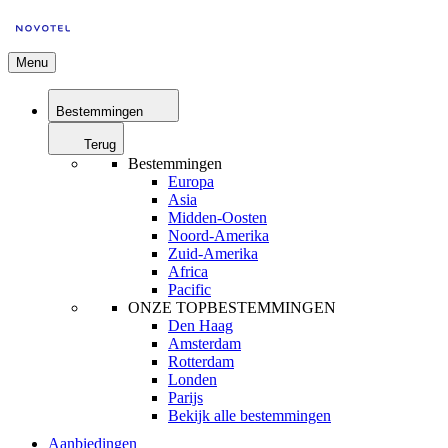
Menu
Bestemmingen
Terug
Bestemmingen
Europa
Asia
Midden-Oosten
Noord-Amerika
Zuid-Amerika
Africa
Pacific
ONZE TOPBESTEMMINGEN
Den Haag
Amsterdam
Rotterdam
Londen
Parijs
Bekijk alle bestemmingen
Aanbiedingen