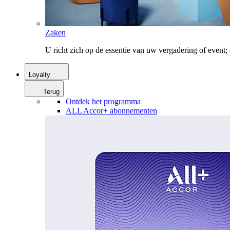
Zaken
U richt zich op de essentie van uw vergadering of event
Loyalty
Terug
Ontdek het programma
ALL Accor+ abonnementen