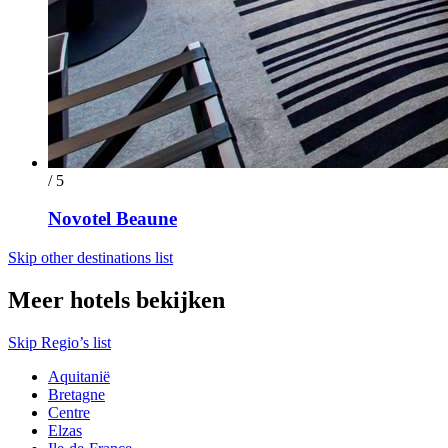
/ 5
Novotel Beaune
Skip other destinations list
Meer hotels bekijken
Skip Regio’s list
Aquitanië
Bretagne
Centre
Elzas