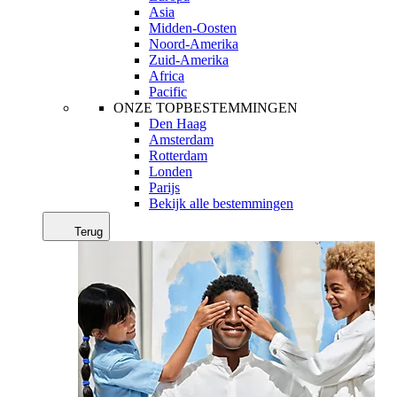
Asia
Midden-Oosten
Noord-Amerika
Zuid-Amerika
Africa
Pacific
ONZE TOPBESTEMMINGEN
Den Haag
Amsterdam
Rotterdam
Londen
Parijs
Bekijk alle bestemmingen
Terug