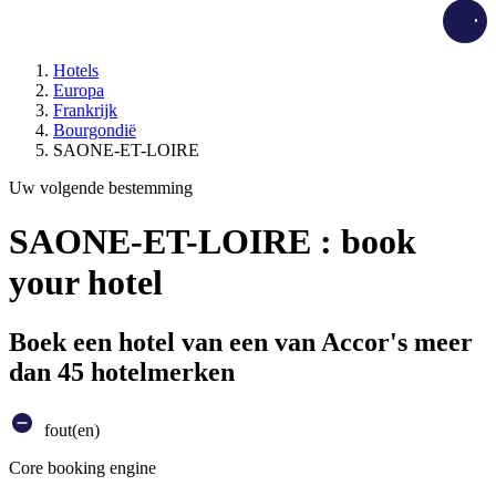
Load
Hotels
Europa
Frankrijk
Bourgondië
SAONE-ET-LOIRE
Uw volgende bestemming
SAONE-ET-LOIRE : book
your hotel
Boek een hotel van een van Accor's meer
dan 45 hotelmerken
fout(en)
Core booking engine