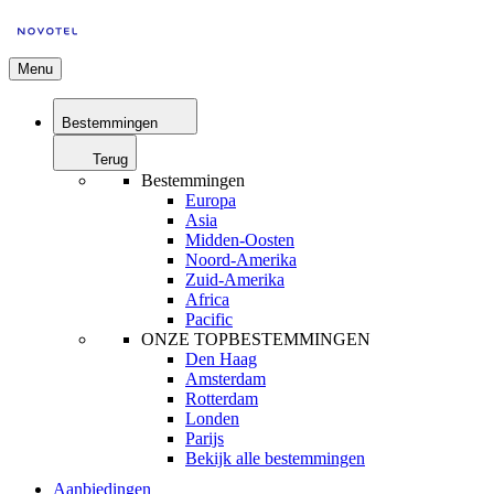
Menu
Bestemmingen
Terug
Bestemmingen
Europa
Asia
Midden-Oosten
Noord-Amerika
Zuid-Amerika
Africa
Pacific
ONZE TOPBESTEMMINGEN
Den Haag
Amsterdam
Rotterdam
Londen
Parijs
Bekijk alle bestemmingen
Aanbiedingen