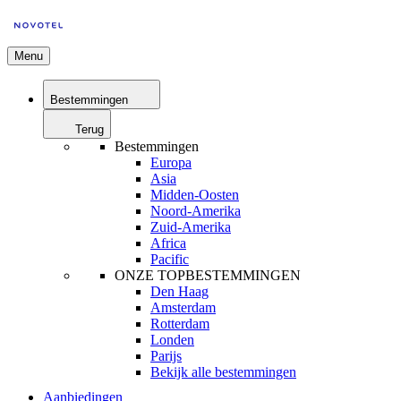
Menu
Bestemmingen
Terug
Bestemmingen
Europa
Asia
Midden-Oosten
Noord-Amerika
Zuid-Amerika
Africa
Pacific
ONZE TOPBESTEMMINGEN
Den Haag
Amsterdam
Rotterdam
Londen
Parijs
Bekijk alle bestemmingen
Aanbiedingen