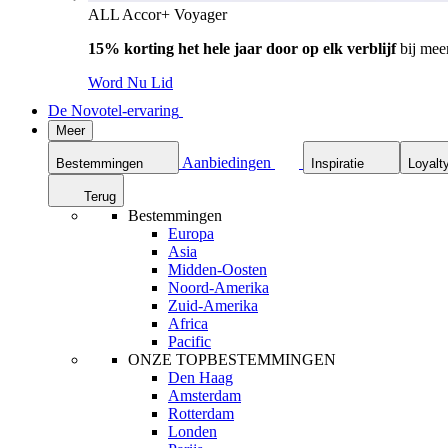
ALL Accor+ Voyager
15% korting het hele jaar door op elk verblijf
bij mee
Word Nu Lid
De Novotel-ervaring
Meer
Aanbiedingen
Bestemmingen
Inspiratie
Loyalt
Terug
Bestemmingen
Europa
Asia
Midden-Oosten
Noord-Amerika
Zuid-Amerika
Africa
Pacific
ONZE TOPBESTEMMINGEN
Den Haag
Amsterdam
Rotterdam
Londen