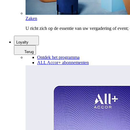
Zaken
U richt zich op de essentie van uw vergadering of event
Loyalty
Terug
Ontdek het programma
ALL Accor+ abonnementen