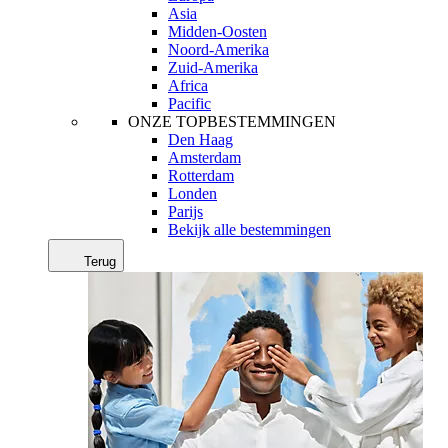
Asia
Midden-Oosten
Noord-Amerika
Zuid-Amerika
Africa
Pacific
ONZE TOPBESTEMMINGEN
Den Haag
Amsterdam
Rotterdam
Londen
Parijs
Bekijk alle bestemmingen
Terug