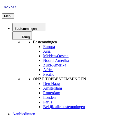
Menu
Bestemmingen
Terug
Bestemmingen
Europa
Asia
Midden-Oosten
Noord-Amerika
Zuid-Amerika
Africa
Pacific
ONZE TOPBESTEMMINGEN
Den Haag
Amsterdam
Rotterdam
Londen
Parijs
Bekijk alle bestemmingen
Aanbiedingen