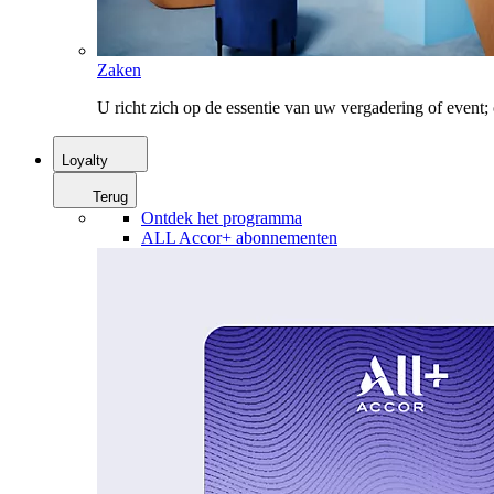
Zaken
U richt zich op de essentie van uw vergadering of event
Loyalty
Terug
Ontdek het programma
ALL Accor+ abonnementen