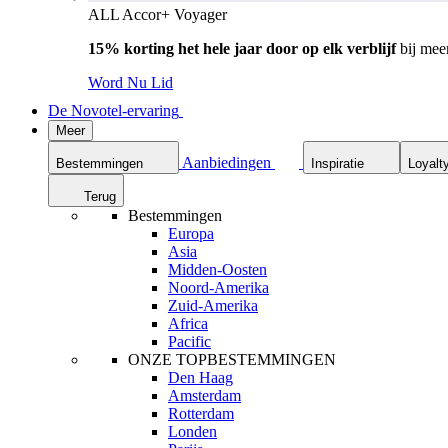
ALL Accor+ Voyager
15% korting het hele jaar door op elk verblijf
bij mee
Word Nu Lid
De Novotel-ervaring
Meer
Aanbiedingen
Bestemmingen
Inspiratie
Loyalt
Terug
Bestemmingen
Europa
Asia
Midden-Oosten
Noord-Amerika
Zuid-Amerika
Africa
Pacific
ONZE TOPBESTEMMINGEN
Den Haag
Amsterdam
Rotterdam
Londen