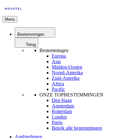
Menu
Bestemmingen
Terug
Bestemmingen
Europa
Asia
Midden-Oosten
Noord-Amerika
Zuid-Amerika
Africa
Pacific
ONZE TOPBESTEMMINGEN
Den Haag
Amsterdam
Rotterdam
Londen
Parijs
Bekijk alle bestemmingen
Aanbiedingen