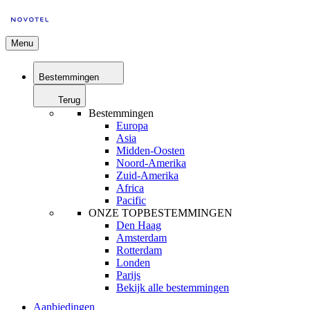
Menu
Bestemmingen
Terug
Bestemmingen
Europa
Asia
Midden-Oosten
Noord-Amerika
Zuid-Amerika
Africa
Pacific
ONZE TOPBESTEMMINGEN
Den Haag
Amsterdam
Rotterdam
Londen
Parijs
Bekijk alle bestemmingen
Aanbiedingen