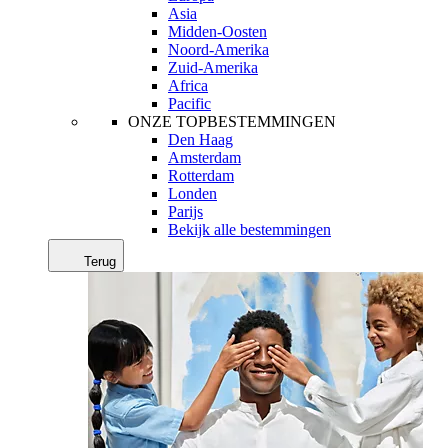
Asia
Midden-Oosten
Noord-Amerika
Zuid-Amerika
Africa
Pacific
ONZE TOPBESTEMMINGEN
Den Haag
Amsterdam
Rotterdam
Londen
Parijs
Bekijk alle bestemmingen
Terug