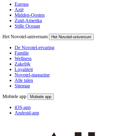
Europa
Azië
Midden-Oosten
Zuid-Amerika
Stille Oceaan
Het Novotel-universum
Het Novotel-universum
De Novotel-ervaring
Familie
Wellness
Zakelijk
Loyaliteit
Novotel-magazine
Alle talen
Sitemap
Mobiele app
Mobiele app
iOS-app
Android-app