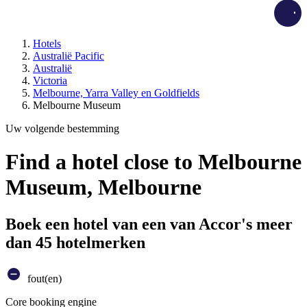
Load
Hotels
Australië Pacific
Australië
Victoria
Melbourne, Yarra Valley en Goldfields
Melbourne Museum
Uw volgende bestemming
Find a hotel close to Melbourne
Museum, Melbourne
Boek een hotel van een van Accor's meer
dan 45 hotelmerken
fout(en)
Core booking engine