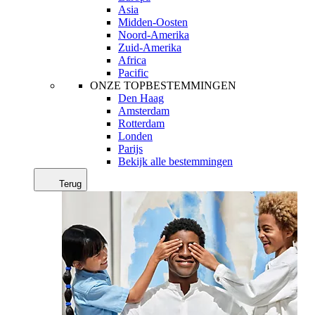
Asia
Midden-Oosten
Noord-Amerika
Zuid-Amerika
Africa
Pacific
ONZE TOPBESTEMMINGEN
Den Haag
Amsterdam
Rotterdam
Londen
Parijs
Bekijk alle bestemmingen
Terug