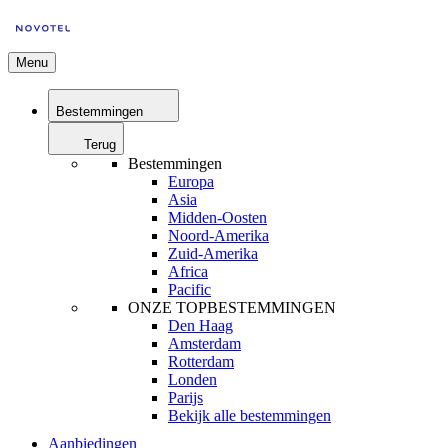
Menu
Bestemmingen
Terug
Bestemmingen
Europa
Asia
Midden-Oosten
Noord-Amerika
Zuid-Amerika
Africa
Pacific
ONZE TOPBESTEMMINGEN
Den Haag
Amsterdam
Rotterdam
Londen
Parijs
Bekijk alle bestemmingen
Aanbiedingen