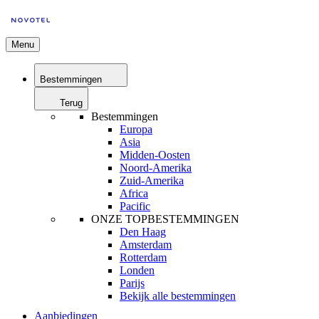
Menu
Bestemmingen
Terug
Bestemmingen
Europa
Asia
Midden-Oosten
Noord-Amerika
Zuid-Amerika
Africa
Pacific
ONZE TOPBESTEMMINGEN
Den Haag
Amsterdam
Rotterdam
Londen
Parijs
Bekijk alle bestemmingen
Aanbiedingen