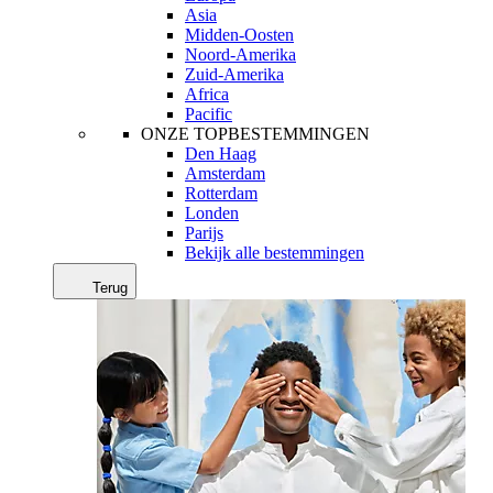
Asia
Midden-Oosten
Noord-Amerika
Zuid-Amerika
Africa
Pacific
ONZE TOPBESTEMMINGEN
Den Haag
Amsterdam
Rotterdam
Londen
Parijs
Bekijk alle bestemmingen
Terug