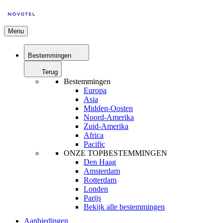
Menu
Bestemmingen
Terug
Bestemmingen
Europa
Asia
Midden-Oosten
Noord-Amerika
Zuid-Amerika
Africa
Pacific
ONZE TOPBESTEMMINGEN
Den Haag
Amsterdam
Rotterdam
Londen
Parijs
Bekijk alle bestemmingen
Aanbiedingen