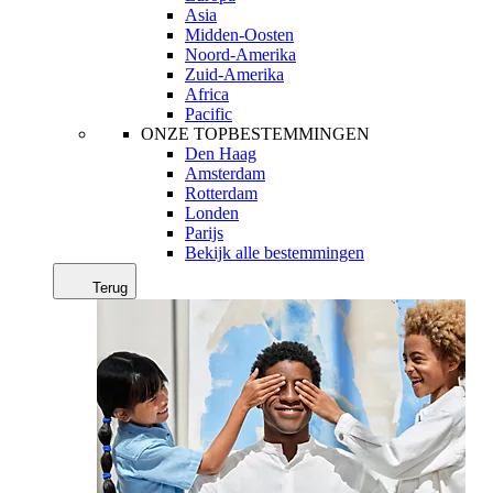
Asia
Midden-Oosten
Noord-Amerika
Zuid-Amerika
Africa
Pacific
ONZE TOPBESTEMMINGEN
Den Haag
Amsterdam
Rotterdam
Londen
Parijs
Bekijk alle bestemmingen
Terug