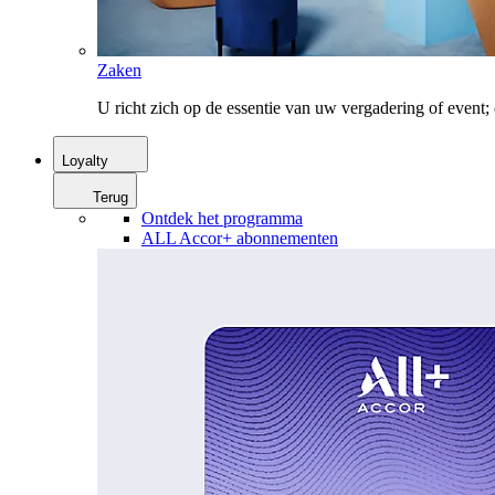
Zaken
U richt zich op de essentie van uw vergadering of event
Loyalty
Terug
Ontdek het programma
ALL Accor+ abonnementen