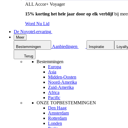
ALL Accor+ Voyager
15% korting het hele jaar door op elk verblijf
bij mee
Word Nu Lid
De Novotel-ervaring
Meer
Aanbiedingen
Bestemmingen
Inspiratie
Loyalt
Terug
Bestemmingen
Europa
Asia
Midden-Oosten
Noord-Amerika
Zuid-Amerika
Africa
Pacific
ONZE TOPBESTEMMINGEN
Den Haag
Amsterdam
Rotterdam
Londen