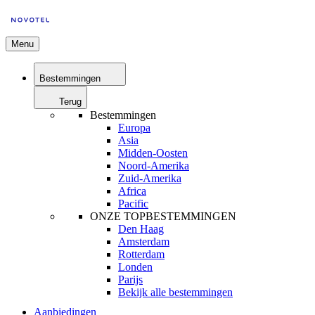
Menu
Bestemmingen
Terug
Bestemmingen
Europa
Asia
Midden-Oosten
Noord-Amerika
Zuid-Amerika
Africa
Pacific
ONZE TOPBESTEMMINGEN
Den Haag
Amsterdam
Rotterdam
Londen
Parijs
Bekijk alle bestemmingen
Aanbiedingen