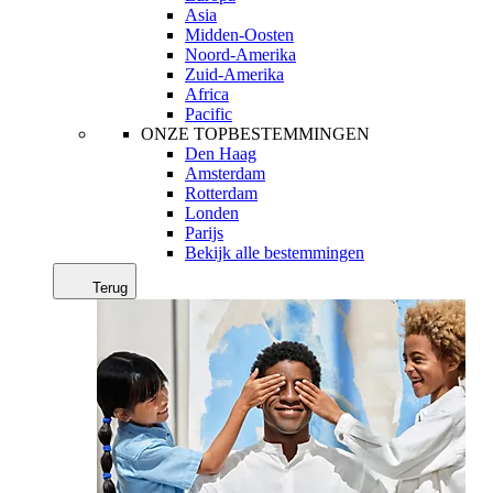
Asia
Midden-Oosten
Noord-Amerika
Zuid-Amerika
Africa
Pacific
ONZE TOPBESTEMMINGEN
Den Haag
Amsterdam
Rotterdam
Londen
Parijs
Bekijk alle bestemmingen
Terug