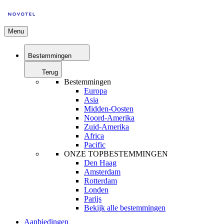
Menu
Bestemmingen
Terug
Bestemmingen
Europa
Asia
Midden-Oosten
Noord-Amerika
Zuid-Amerika
Africa
Pacific
ONZE TOPBESTEMMINGEN
Den Haag
Amsterdam
Rotterdam
Londen
Parijs
Bekijk alle bestemmingen
Aanbiedingen