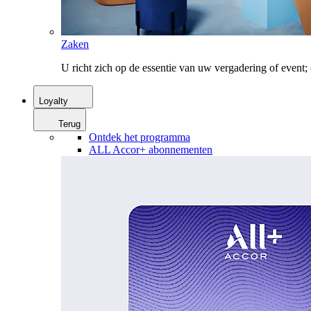
Zaken
U richt zich op de essentie van uw vergadering of event
Loyalty
Terug
Ontdek het programma
ALL Accor+ abonnementen