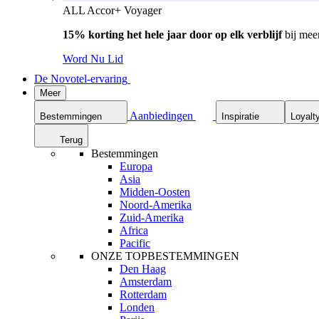
ALL Accor+ Voyager
15% korting het hele jaar door op elk verblijf
bij mee
Word Nu Lid
De Novotel-ervaring
Meer
Aanbiedingen
Bestemmingen
Inspiratie
Loyalt
Terug
Bestemmingen
Europa
Asia
Midden-Oosten
Noord-Amerika
Zuid-Amerika
Africa
Pacific
ONZE TOPBESTEMMINGEN
Den Haag
Amsterdam
Rotterdam
Londen