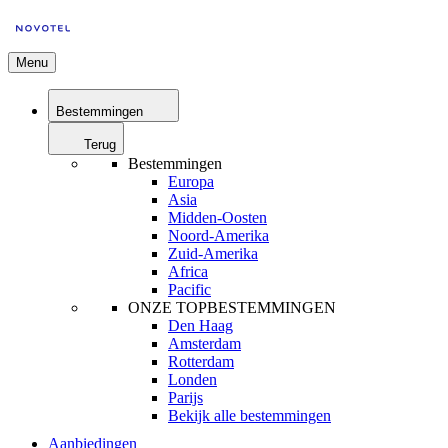
Menu
Bestemmingen
Terug
Bestemmingen
Europa
Asia
Midden-Oosten
Noord-Amerika
Zuid-Amerika
Africa
Pacific
ONZE TOPBESTEMMINGEN
Den Haag
Amsterdam
Rotterdam
Londen
Parijs
Bekijk alle bestemmingen
Aanbiedingen