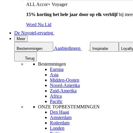
ALL Accor+ Voyager
15% korting het hele jaar door op elk verblijf
bij mee
Word Nu Lid
De Novotel-ervaring
Meer
Aanbiedingen
Bestemmingen
Inspiratie
Loyalt
Terug
Bestemmingen
Europa
Asia
Midden-Oosten
Noord-Amerika
Zuid-Amerika
Africa
Pacific
ONZE TOPBESTEMMINGEN
Den Haag
Amsterdam
Rotterdam
Londen