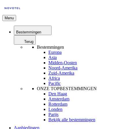
Menu
Bestemmingen
Terug
Bestemmingen
Europa
Asia
Midden-Oosten
Noord-Amerika
Zuid-Amerika
Africa
Pacific
ONZE TOPBESTEMMINGEN
Den Haag
Amsterdam
Rotterdam
Londen
Parijs
Bekijk alle bestemmingen
Aanbiedingen