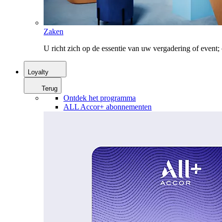
Zaken
U richt zich op de essentie van uw vergadering of event
Loyalty
Terug
Ontdek het programma
ALL Accor+ abonnementen