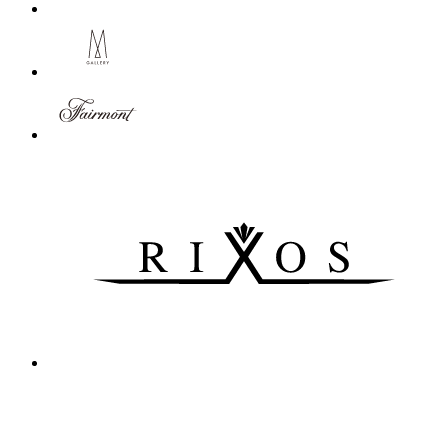
Luxury
12 Partners
(12)