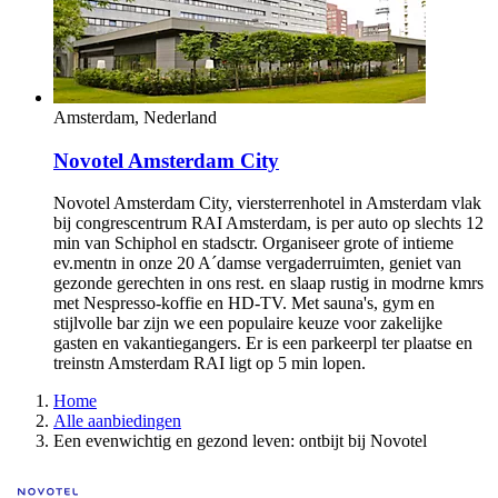
Hoofddorp, Nederland
Novotel Amsterdam Schiphol Airport
Novotel Amsterdam Schiphol Airport, viersterrenhotel bij A
´dam airport met moderne, ruime kamers en rest. in atriumstijl,
ideaal vr zaken, vakntie en gezinsreis. Station Hoofddorp ligt
op 3 min lopen vanaf onze deur en luchthaven is slechts een
halte, zodat het eenvoudig is om vergadering,
productpresentatie, symposia en meer bij te wonen in onze
ruim 18 indrukw. evenementenruimten. Bezoek onze 24-uurs
fitness, ontdek rustige wandel- en fietspaden bij onze locatie
aan water en ontspan in levendige bar.