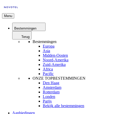
Menu
Bestemmingen
Terug
Bestemmingen
Europa
Asia
Midden-Oosten
Noord-Amerika
Zuid-Amerika
Africa
Pacific
ONZE TOPBESTEMMINGEN
Den Haag
Amsterdam
Rotterdam
Londen
Parijs
Bekijk alle bestemmingen
Aanbiedingen