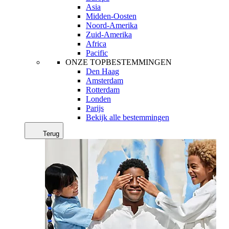
Asia
Midden-Oosten
Noord-Amerika
Zuid-Amerika
Africa
Pacific
ONZE TOPBESTEMMINGEN
Den Haag
Amsterdam
Rotterdam
Londen
Parijs
Bekijk alle bestemmingen
Terug