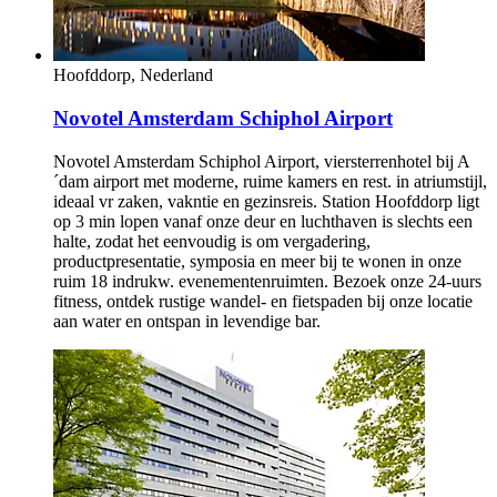
Novotel Brussels Airport
Het Novotel Brussels Airport biedt een comfortabele
uitvalsbasis voor vergaderingen, bezoekjes aan het centrum en
vroege vertrekken vanaf Brussels Airport. In 5 min bent u op
de luchthaven met de gratis shuttlebus (bekijk dienstregeling).
Alle kamers hebben een minibar, kluisje, bureau, airco en
gratis WiFi. Geniet van een ontbijtbuffet of neem een ​​hapje in
het restaurant of aan de bar. Het Novotel Brussels Airport
biedt meerdere vergaderzalen, fitnesscentrum en park-, slaap-
en vluchtarrangementen.