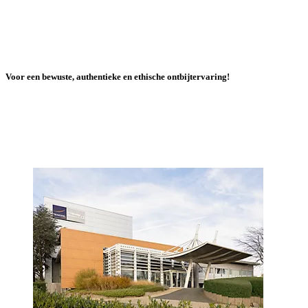
we ons in voor positieve
gastvrijheid door:
voedselverspilling te verminderen.
bij voorkeur lokale en seizoensgebonden producten te
gebruiken.
wegwerpplastic uit onze buffetten te elimineren.
vrije uitloopeieren
producten met controversiële additieven, toegevoegde vetten
en suikers zo veel mogelijk te beperken
verantwoorde koffie of thee aan te bieden.
____________