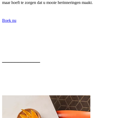
Beleef onvergetelijke momenten met het gezin
Met de gezinsaanbieding van Novotel wordt het wel heel
aantrekkelijk om er even tussenuit te gaan. Boek een eigen kamer
voor uw kinderen in een van onze honderden hotels in Europa en
Noord-Afrika en bespaar
50% op de prijs
. Waar mogelijk krijgt u
twee kamers naast elkaar, al dan niet met tussendeur, zodat u alleen
maar hoeft te zorgen dat u mooie herinneringen maakt.