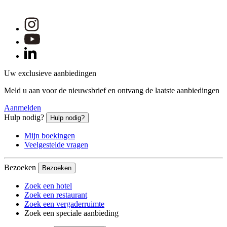
Amsterdam, Nederland
Novotel Amsterdam City
Novotel Amsterdam City, viersterrenhotel in Amsterdam vlak
bij congrescentrum RAI Amsterdam, is per auto op slechts 12
min van Schiphol en stadsctr. Organiseer grote of intieme
ev.mentn in onze 20 A´damse vergaderruimten, geniet van
gezonde gerechten in ons rest. en slaap rustig in modrne kmrs
met Nespresso-koffie en HD-TV. Met sauna's, gym en
stijlvolle bar zijn we een populaire keuze voor zakelijke
gasten en vakantiegangers. Er is een parkeerpl ter plaatse en
treinstn Amsterdam RAI ligt op 5 min lopen.
Home
Alle aanbiedingen
Een evenwichtig en gezond leven: ontbijt bij Novotel