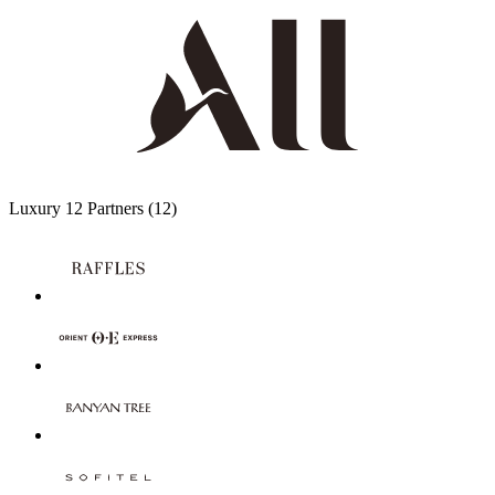
Azië
Midden-Oosten
Zuid-Amerika
Stille Oceaan
Het Novotel-universum
Het Novotel-universum
De Novotel-ervaring
Familie
Wellness
Zakelijk
Loyaliteit
Novotel-magazine
Alle talen
Sitemap
Mobiele app
Mobiele app
iOS-app
Android-app