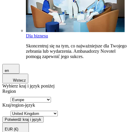
Dla biznesu
Skoncentruj się na tym, co najważniejsze dla Twojego
zebrania lub wydarzenia. Ambasadorzy Novotel
pomogą zapewnić jego sukces.
en
Wstecz
Wybierz kraj i język poniżej
Region
Kraj/region-język
Potwierdź kraj i język
EUR
(€)