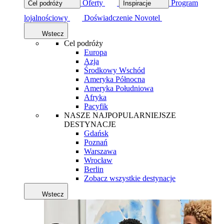
Oferty
Program
Cel podróży
Inspiracje
lojalnościowy
Doświadczenie Novotel
Wstecz
Cel podróży
Europa
Azja
Środkowy Wschód
Ameryka Północna
Ameryka Południowa
Afryka
Pacyfik
NASZE NAJPOPULARNIEJSZE
DESTYNACJE
Gdańsk
Poznań
Warszawa
Wrocław
Berlin
Zobacz wszystkie destynacje
Wstecz