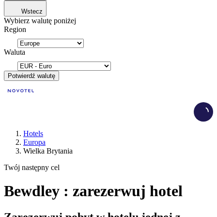
Wstecz
Wybierz walutę poniżej
Region
Waluta
Potwierdź walutę
Load
Hotels
Europa
Wielka Brytania
Twój następny cel
Bewdley : zarezerwuj hotel
Zarezerwuj pobyt w hotelu jednej z