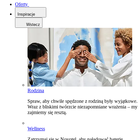
Oferty
Inspiracje
Wstecz
Rodzina
Spraw, aby chwile spędzone z rodziną były wyjątkowe.
Wraz z bliskimi twórzcie niezapomniane wrażenia – my
zajmiemy się resztą.
Wellness
Zatrzymaj się w Novotel, aby naładować baterie,