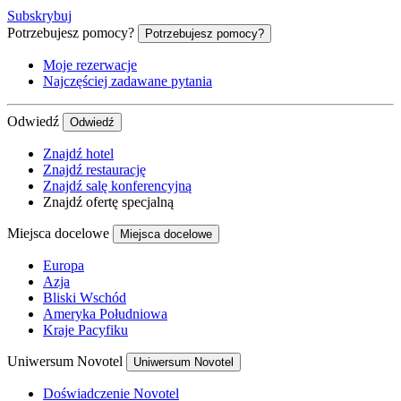
Subskrybuj
Potrzebujesz pomocy?
Potrzebujesz pomocy?
Moje rezerwacje
Najczęściej zadawane pytania
Odwiedź
Odwiedź
Znajdź hotel
Znajdź restaurację
Znajdź salę konferencyjną
Znajdź ofertę specjalną
Miejsca docelowe
Miejsca docelowe
Europa
Azja
Bliski Wschód
Ameryka Południowa
Kraje Pacyfiku
Uniwersum Novotel
Uniwersum Novotel
Doświadczenie Novotel