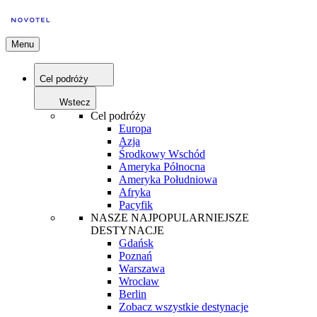
Menu
Cel podróży
Wstecz
Cel podróży
Europa
Azja
Środkowy Wschód
Ameryka Północna
Ameryka Południowa
Afryka
Pacyfik
NASZE NAJPOPULARNIEJSZE
DESTYNACJE
Gdańsk
Poznań
Warszawa
Wrocław
Berlin
Zobacz wszystkie destynacje