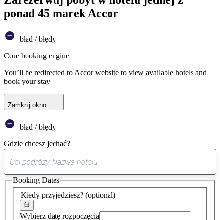
ponad 45 marek Accor
błąd / błędy
Core booking engine
You’ll be redirected to Accor website to view available hotels and
book your stay
Zamknij okno
błąd / błędy
Gdzie chcesz jechać?
0
sugestia
Booking Dates
została
znaleziona
Kiedy przyjedziesz?
(optional)
Wybierz datę rozpoczęcia