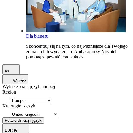
Dla biznesu
Skoncentruj się na tym, co najważniejsze dla Twojego
zebrania lub wydarzenia. Ambasadorzy Novotel
pomogą zapewnić jego sukces.
en
Wstecz
Wybierz kraj i język poniżej
Region
Kraj/region-język
Potwierdź kraj i język
EUR
(€)