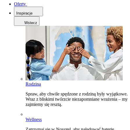
Oferty
Inspiracje
Wstecz
Rodzina
Spraw, aby chwile spędzone z rodziną były wyjątkowe.
Wraz z bliskimi twórzcie niezapomniane wrażenia – my
zajmiemy się resztą.
Wellness
Zatrzymaj się w Novotel, aby naładować baterie,