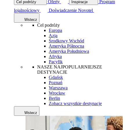
Oferty
Program
Cel podróży
Inspiracje
lojalnościowy
Doświadczenie Novotel
Wstecz
Cel podróży
Europa
Azja
Środkowy Wschód
Ameryka Północna
Ameryka Południowa
Afryka
Pacyfik
NASZE NAJPOPULARNIEJSZE
DESTYNACJE
Gdańsk
Poznań
Warszawa
Wrocław
Berlin
Zobacz wszystkie destynacje
Wstecz