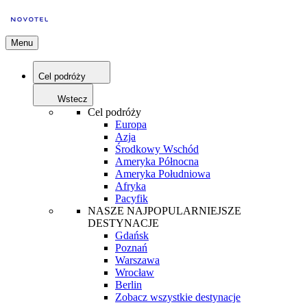
Menu
Cel podróży
Wstecz
Cel podróży
Europa
Azja
Środkowy Wschód
Ameryka Północna
Ameryka Południowa
Afryka
Pacyfik
NASZE NAJPOPULARNIEJSZE
DESTYNACJE
Gdańsk
Poznań
Warszawa
Wrocław
Berlin
Zobacz wszystkie destynacje