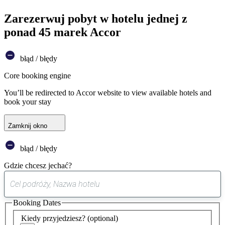
Zarezerwuj pobyt w hotelu jednej z
ponad 45 marek Accor
błąd / błędy
Core booking engine
You’ll be redirected to Accor website to view available hotels and
book your stay
Zamknij okno
błąd / błędy
Gdzie chcesz jechać?
0
sugestia
Booking Dates
została
znaleziona
Kiedy przyjedziesz?
(optional)