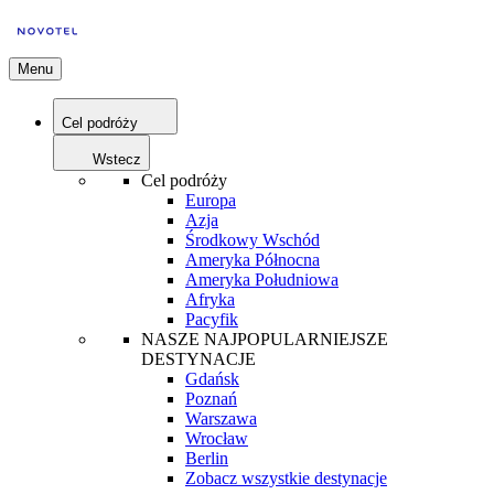
Menu
Cel podróży
Wstecz
Cel podróży
Europa
Azja
Środkowy Wschód
Ameryka Północna
Ameryka Południowa
Afryka
Pacyfik
NASZE NAJPOPULARNIEJSZE
DESTYNACJE
Gdańsk
Poznań
Warszawa
Wrocław
Berlin
Zobacz wszystkie destynacje