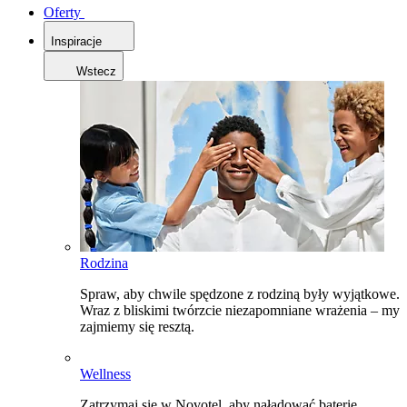
Oferty
Inspiracje
Wstecz
Rodzina
Spraw, aby chwile spędzone z rodziną były wyjątkowe.
Wraz z bliskimi twórzcie niezapomniane wrażenia – my
zajmiemy się resztą.
Wellness
Zatrzymaj się w Novotel, aby naładować baterie,