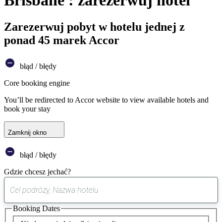
Brisbane : zarezerwuj hotel
Zarezerwuj pobyt w hotelu jednej z
ponad 45 marek Accor
błąd / błędy
Core booking engine
You’ll be redirected to Accor website to view available hotels and
book your stay
Zamknij okno
błąd / błędy
Gdzie chcesz jechać?
0
sugestia
Booking Dates
została
znaleziona