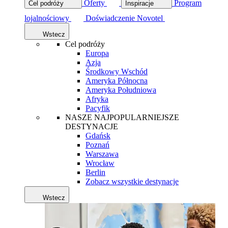
Oferty
Program
Cel podróży
Inspiracje
lojalnościowy
Doświadczenie Novotel
Wstecz
Cel podróży
Europa
Azja
Środkowy Wschód
Ameryka Północna
Ameryka Południowa
Afryka
Pacyfik
NASZE NAJPOPULARNIEJSZE
DESTYNACJE
Gdańsk
Poznań
Warszawa
Wrocław
Berlin
Zobacz wszystkie destynacje
Wstecz