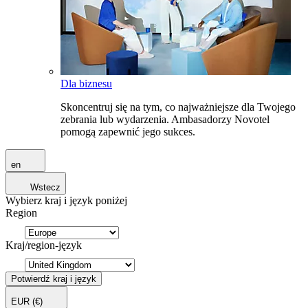
Dla biznesu
Skoncentruj się na tym, co najważniejsze dla Twojego
zebrania lub wydarzenia. Ambasadorzy Novotel
pomogą zapewnić jego sukces.
en
Wstecz
Wybierz kraj i język poniżej
Region
Kraj/region-język
Potwierdź kraj i język
EUR
(€)