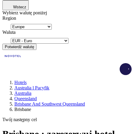
Wstecz
Wybierz walutę poniżej
Region
Waluta
Potwierdź walutę
Load
Hotels
Australia l Pacyfik
Australia
Queensland
Brisbane And Southwest Queensland
Brisbane
Twój następny cel