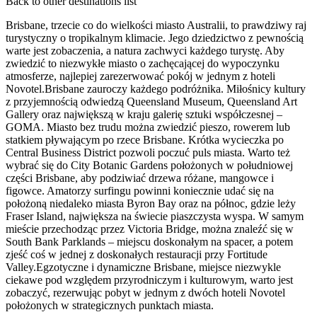
Back to other destinations list
Brisbane, trzecie co do wielkości miasto Australii, to prawdziwy raj
turystyczny o tropikalnym klimacie. Jego dziedzictwo z pewnością
warte jest zobaczenia, a natura zachwyci każdego turystę. Aby
zwiedzić to niezwykłe miasto o zachęcającej do wypoczynku
atmosferze, najlepiej zarezerwować pokój w jednym z hoteli
Novotel.Brisbane zauroczy każdego podróżnika. Miłośnicy kultury
z przyjemnością odwiedzą Queensland Museum, Queensland Art
Gallery oraz największą w kraju galerię sztuki współczesnej –
GOMA. Miasto bez trudu można zwiedzić pieszo, rowerem lub
statkiem pływającym po rzece Brisbane. Krótka wycieczka po
Central Business District pozwoli poczuć puls miasta. Warto też
wybrać się do City Botanic Gardens położonych w południowej
części Brisbane, aby podziwiać drzewa różane, mangowce i
figowce. Amatorzy surfingu powinni koniecznie udać się na
położoną niedaleko miasta Byron Bay oraz na północ, gdzie leży
Fraser Island, największa na świecie piaszczysta wyspa. W samym
mieście przechodząc przez Victoria Bridge, można znaleźć się w
South Bank Parklands – miejscu doskonałym na spacer, a potem
zjeść coś w jednej z doskonałych restauracji przy Fortitude
Valley.Egzotyczne i dynamiczne Brisbane, miejsce niezwykle
ciekawe pod względem przyrodniczym i kulturowym, warto jest
zobaczyć, rezerwując pobyt w jednym z dwóch hoteli Novotel
położonych w strategicznych punktach miasta.