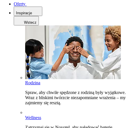
Oferty
Inspiracje
Wstecz
Rodzina
Spraw, aby chwile spędzone z rodziną były wyjątkowe.
Wraz z bliskimi twórzcie niezapomniane wrażenia – my
zajmiemy się resztą.
Wellness
Zatrzymaj się w Novotel, aby naładować baterie,