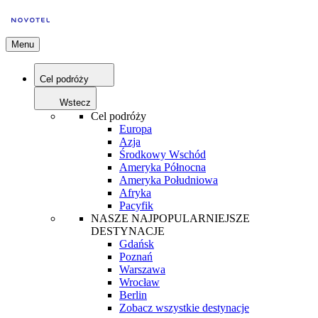
Menu
Cel podróży
Wstecz
Cel podróży
Europa
Azja
Środkowy Wschód
Ameryka Północna
Ameryka Południowa
Afryka
Pacyfik
NASZE NAJPOPULARNIEJSZE
DESTYNACJE
Gdańsk
Poznań
Warszawa
Wrocław
Berlin
Zobacz wszystkie destynacje