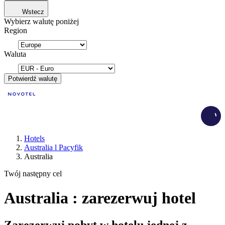
Wstecz
Wybierz walutę poniżej
Region
Waluta
Potwierdź walutę
Load
Hotels
Australia l Pacyfik
Australia
Twój następny cel
Australia : zarezerwuj hotel
Zarezerwuj pobyt w hotelu jednej z