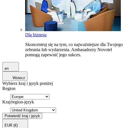
Dla biznesu
Skoncentruj się na tym, co najważniejsze dla Twojego
zebrania lub wydarzenia. Ambasadorzy Novotel
pomogą zapewnić jego sukces.
en
Wstecz
Wybierz kraj i język poniżej
Region
Kraj/region-język
Potwierdź kraj i język
EUR
(€)