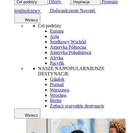
Oferty
Program
Cel podróży
Inspiracje
lojalnościowy
Doświadczenie Novotel
Wstecz
Cel podróży
Europa
Azja
Środkowy Wschód
Ameryka Północna
Ameryka Południowa
Afryka
Pacyfik
NASZE NAJPOPULARNIEJSZE
DESTYNACJE
Gdańsk
Poznań
Warszawa
Wrocław
Berlin
Zobacz wszystkie destynacje
Wstecz