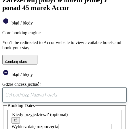
ponad 45 marek Accor
błąd / błędy
Core booking engine
You’ll be redirected to Accor website to view available hotels and
book your stay
Zamknij okno
błąd / błędy
Gdzie chcesz jechać?
0
sugestia
Booking Dates
została
znaleziona
Kiedy przyjedziesz?
(optional)
Wybierz datę rozpoczęcia