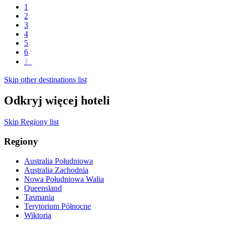
1
2
3
4
5
6
〉
Skip other destinations list
Odkryj więcej hoteli
Skip Regiony list
Regiony
Australia Południowa
Australia Zachodnia
Nowa Południowa Walia
Queensland
Tasmania
Terytorium Północne
Wiktoria