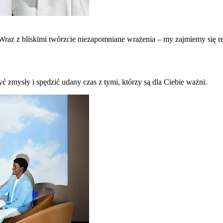
raz z bliskimi twórzcie niezapomniane wrażenia – my zajmiemy się re
ć zmysły i spędzić udany czas z tymi, którzy są dla Ciebie ważni.