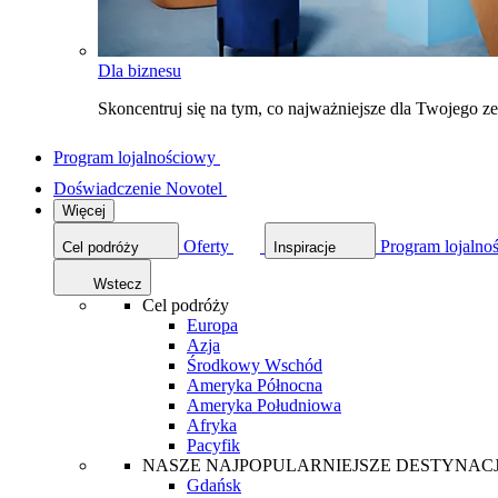
Dla biznesu
Skoncentruj się na tym, co najważniejsze dla Twojego 
Program lojalnościowy
Doświadczenie Novotel
Więcej
Oferty
Program lojalno
Cel podróży
Inspiracje
Wstecz
Cel podróży
Europa
Azja
Środkowy Wschód
Ameryka Północna
Ameryka Południowa
Afryka
Pacyfik
NASZE NAJPOPULARNIEJSZE DESTYNAC
Gdańsk