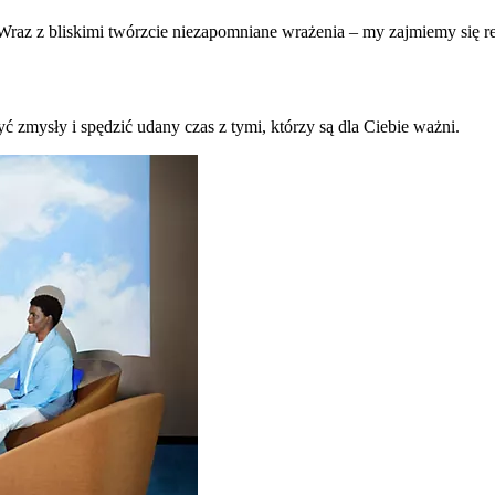
raz z bliskimi twórzcie niezapomniane wrażenia – my zajmiemy się re
ć zmysły i spędzić udany czas z tymi, którzy są dla Ciebie ważni.