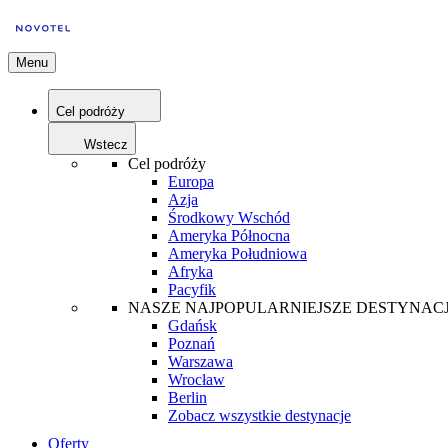
Menu
Cel podróży
Wstecz
Cel podróży
Europa
Azja
Środkowy Wschód
Ameryka Północna
Ameryka Południowa
Afryka
Pacyfik
NASZE NAJPOPULARNIEJSZE DESTYNAC
Gdańsk
Poznań
Warszawa
Wrocław
Berlin
Zobacz wszystkie destynacje
Oferty