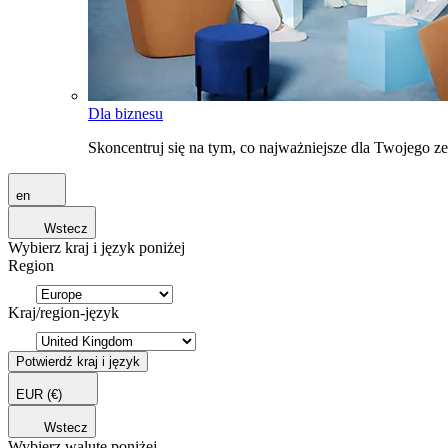
Dla biznesu
Skoncentruj się na tym, co najważniejsze dla Twojego 
en
Wstecz
Wybierz kraj i język poniżej
Region
Kraj/region-język
Potwierdź kraj i język
EUR
(€)
Wstecz
Wybierz walutę poniżej