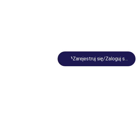
Loading...
Zarejestruj się/Zaloguj się