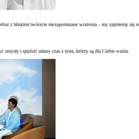
raz z bliskimi twórzcie niezapomniane wrażenia – my zajmiemy się re
ć zmysły i spędzić udany czas z tymi, którzy są dla Ciebie ważni.