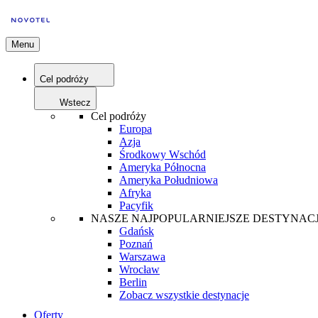
Menu
Cel podróży
Wstecz
Cel podróży
Europa
Azja
Środkowy Wschód
Ameryka Północna
Ameryka Południowa
Afryka
Pacyfik
NASZE NAJPOPULARNIEJSZE DESTYNAC
Gdańsk
Poznań
Warszawa
Wrocław
Berlin
Zobacz wszystkie destynacje
Oferty