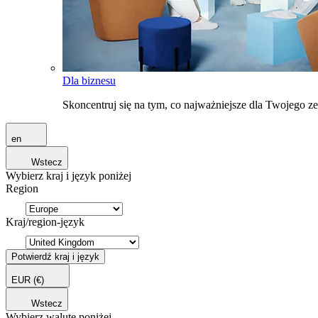
Dla biznesu
Skoncentruj się na tym, co najważniejsze dla Twojego 
en
Wstecz
Wybierz kraj i język poniżej
Region
Kraj/region-język
Potwierdź kraj i język
EUR
(€)
Wstecz
Wybierz walutę poniżej