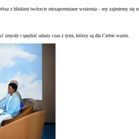
raz z bliskimi twórzcie niezapomniane wrażenia – my zajmiemy się re
ć zmysły i spędzić udany czas z tymi, którzy są dla Ciebie ważni.