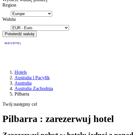
Region
Waluta
Potwierdź walutę
Hotels
Australia l Pacyfik
Australia
Australia Zachodnia
Pilbarra
Twój następny cel
Pilbarra : zarezerwuj hotel
Zarezerwuj pobyt w hotelu jednej z ponad