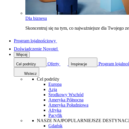
Dla biznesu
Skoncentruj się na tym, co najważniejsze dla Twojego 
Program lojalnościowy
Doświadczenie Novotel
Więcej
Oferty
Program lojalno
Cel podróży
Inspiracje
Wstecz
Cel podróży
Europa
Azja
Środkowy Wschód
Ameryka Północna
Ameryka Południowa
Afryka
Pacyfik
NASZE NAJPOPULARNIEJSZE DESTYNAC
Gdańsk