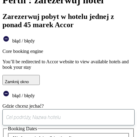
Perth : zarezerwuj hotel
Zarezerwuj pobyt w hotelu jednej z
ponad 45 marek Accor
błąd / błędy
Core booking engine
You’ll be redirected to Accor website to view available hotels and
book your stay
Zamknij okno
błąd / błędy
Gdzie chcesz jechać?
0
sugestia
Booking Dates
została
znaleziona