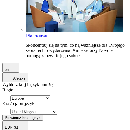
Dla biznesu
Skoncentruj się na tym, co najważniejsze dla Twojego
zebrania lub wydarzenia. Ambasadorzy Novotel
pomogą zapewnić jego sukces.
en
Wstecz
Wybierz kraj i język poniżej
Region
Kraj/region-język
Potwierdź kraj i język
EUR
(€)