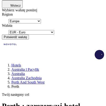
Wstecz
Wybierz walutę poniżej
Region
Waluta
Potwierdź walutę
Load
Hotels
Australia l Pacyfik
Australia
Australia Zachodnia
Perth And South West
Perth
Twój następny cel