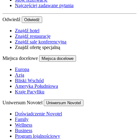
Najczęściej zadawane pytania
Odwiedź
Odwiedź
Znajdź hotel
Znajdź restaurację
Znajdź salę konferencyjną
Znajdź ofertę specjalną
Miejsca docelowe
Miejsca docelowe
Europa
Azja
Bliski Wschód
Ameryka Południowa
Kraje Pacyfiku
Uniwersum Novotel
Uniwersum Novotel
Doświadczenie Novotel
Family
Wellness
Business
Program lojalnościowy