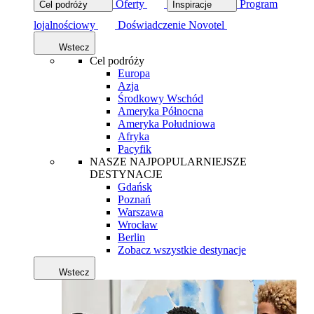
Oferty
Program
Cel podróży
Inspiracje
lojalnościowy
Doświadczenie Novotel
Wstecz
Cel podróży
Europa
Azja
Środkowy Wschód
Ameryka Północna
Ameryka Południowa
Afryka
Pacyfik
NASZE NAJPOPULARNIEJSZE
DESTYNACJE
Gdańsk
Poznań
Warszawa
Wrocław
Berlin
Zobacz wszystkie destynacje
Wstecz