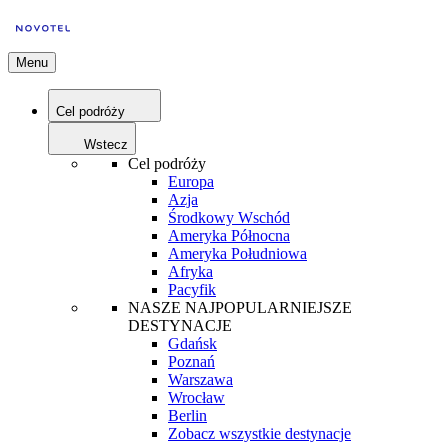
Menu
Cel podróży
Wstecz
Cel podróży
Europa
Azja
Środkowy Wschód
Ameryka Północna
Ameryka Południowa
Afryka
Pacyfik
NASZE NAJPOPULARNIEJSZE
DESTYNACJE
Gdańsk
Poznań
Warszawa
Wrocław
Berlin
Zobacz wszystkie destynacje