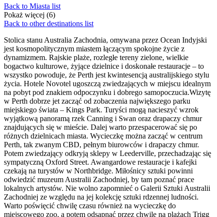
Back to Miasta list
Pokaż więcej (6)
Back to other destinations list
Stolica stanu Australia Zachodnia, omywana przez Ocean Indyjski
jest kosmopolitycznym miastem łączącym spokojne życie z
dynamizmem. Rajskie plaże, rozległe tereny zielone, wielkie
bogactwo kulturowe, żyjące dzielnice i doskonałe restauracje – to
wszystko powoduje, że Perth jest kwintesencją australijskiego stylu
życia. Hotele Novotel ugoszczą zwiedzających w miejscu idealnym
na pobyt pod znakiem odpoczynku i dobrego samopoczucia.Wizytę
w Perth dobrze jet zacząć od zobaczenia największego parku
miejskiego świata – Kings Park. Turyści mogą nacieszyć wzrok
wyjątkową panoramą rzek Canning i Swan oraz drapaczy chmur
znajdujących się w mieście. Dalej warto przespacerować się po
różnych dzielnicach miasta. Wycieczkę można zacząć w centrum
Perth, tak zwanym CBD, pełnym biurowców i drapaczy chmur.
Potem zwiedzający odkryją sklepy w Leederville, przechadzając się
sympatyczną Oxford Street. Awangardowe restauracje i kafejki
czekają na turystów w Northbridge. Miłośnicy sztuki powinni
odwiedzić muzeum Australii Zachodniej, by tam poznać prace
lokalnych artystów. Nie wolno zapomnieć o Galerii Sztuki Australii
Zachodniej ze względu na jej kolekcję sztuki rdzennej ludności.
Warto poświęcić chwilę czasu również na wycieczkę do
miejscowego zoo, a potem odsapnąć przez chwilę na plażach Trigg