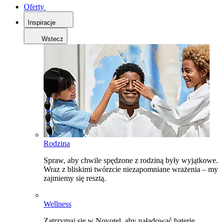
Oferty
Inspiracje
Wstecz
Rodzina
Spraw, aby chwile spędzone z rodziną były wyjątkowe.
Wraz z bliskimi twórzcie niezapomniane wrażenia – my
zajmiemy się resztą.
Wellness
Zatrzymaj się w Novotel, aby naładować baterie,