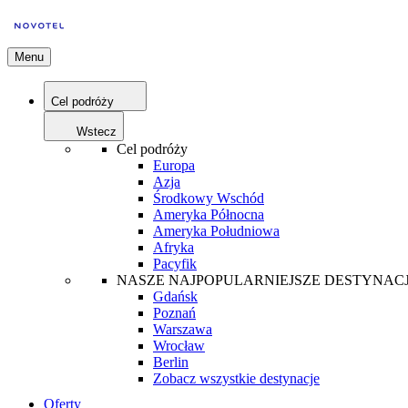
Menu
Cel podróży
Wstecz
Cel podróży
Europa
Azja
Środkowy Wschód
Ameryka Północna
Ameryka Południowa
Afryka
Pacyfik
NASZE NAJPOPULARNIEJSZE DESTYNAC
Gdańsk
Poznań
Warszawa
Wrocław
Berlin
Zobacz wszystkie destynacje
Oferty