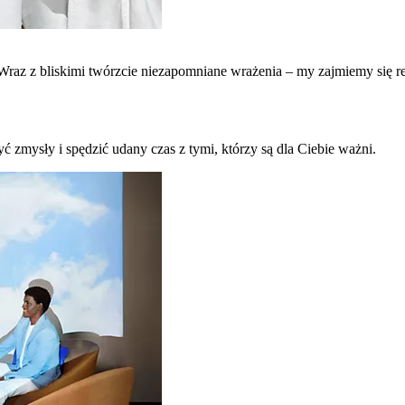
raz z bliskimi twórzcie niezapomniane wrażenia – my zajmiemy się re
ć zmysły i spędzić udany czas z tymi, którzy są dla Ciebie ważni.