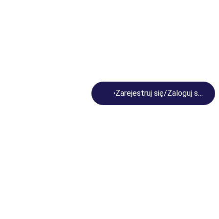
Loading...
Zarejestruj się/Zaloguj się