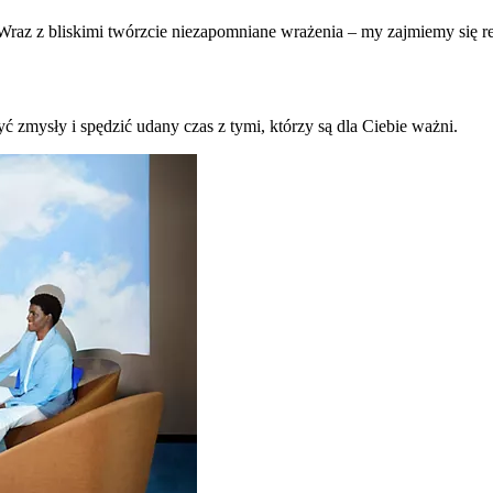
raz z bliskimi twórzcie niezapomniane wrażenia – my zajmiemy się re
ć zmysły i spędzić udany czas z tymi, którzy są dla Ciebie ważni.