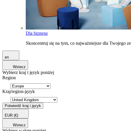
Dla biznesu
Skoncentruj się na tym, co najważniejsze dla Twojego 
en
Wstecz
Wybierz kraj i język poniżej
Region
Kraj/region-język
Potwierdź kraj i język
EUR
(€)
Wstecz
Wybierz walutę poniżej