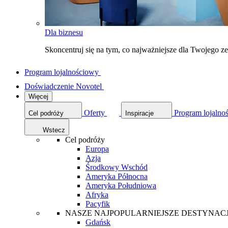
Dla biznesu
Skoncentruj się na tym, co najważniejsze dla Twojego 
Program lojalnościowy
Doświadczenie Novotel
Więcej
Oferty
Program lojalno
Cel podróży
Inspiracje
Wstecz
Cel podróży
Europa
Azja
Środkowy Wschód
Ameryka Północna
Ameryka Południowa
Afryka
Pacyfik
NASZE NAJPOPULARNIEJSZE DESTYNAC
Gdańsk