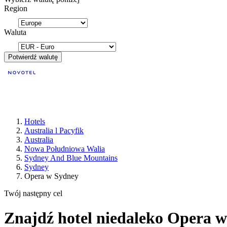
Region
Waluta
Potwierdź walutę
Hotels
Australia l Pacyfik
Australia
Nowa Południowa Walia
Sydney And Blue Mountains
Sydney
Opera w Sydney
Twój następny cel
Znajdź hotel niedaleko Opera 