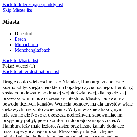
Back to Interesujące punkty list
Skip Miasta list
Miasta
Diseldorf
Essen
Monachium
Monchengladbach
Back to Miasta list
Pokaż więcej (1)
Back to other destinations list
Drugie co do wielkości miasto Niemiec, Hamburg, znane jest z
kosmopolitycznego charakteru i bogatego życia nocnego. Hamburg
został odbudowany po drugiej wojnie światowej, dlatego dzisiaj
przeważa w nim nowoczesna architektura. Miasto, nazywane z
powodu licznych kanałów Wenecją północy, ma dla turystów wiele
ciekawych miejsc do zwiedzania. W tym właśnie atrakcyjnym
miejscu hotele Novotel ugoszczą podróżnych, zapewniając im
przyjemny pobyt, pełen komfortu i dobrego samopoczucia.W
Hamburg leży małe jezioro, Alster, oraz liczne kanały dodające
miastu specyficznego uroku. Mieszkańcy i turyści chętnie
odwiedzają te okolice, by pożeglować lub pospacerować po