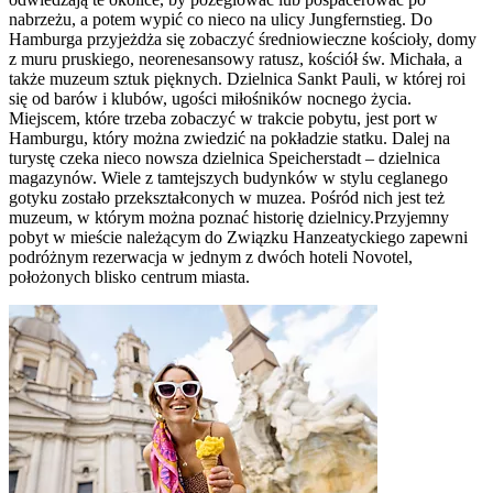
nabrzeżu, a potem wypić co nieco na ulicy Jungfernstieg. Do
Hamburga przyjeżdża się zobaczyć średniowieczne kościoły, domy
z muru pruskiego, neorenesansowy ratusz, kościół św. Michała, a
także muzeum sztuk pięknych. Dzielnica Sankt Pauli, w której roi
się od barów i klubów, ugości miłośników nocnego życia.
Miejscem, które trzeba zobaczyć w trakcie pobytu, jest port w
Hamburgu, który można zwiedzić na pokładzie statku. Dalej na
turystę czeka nieco nowsza dzielnica Speicherstadt – dzielnica
magazynów. Wiele z tamtejszych budynków w stylu ceglanego
gotyku zostało przekształconych w muzea. Pośród nich jest też
muzeum, w którym można poznać historię dzielnicy.Przyjemny
pobyt w mieście należącym do Związku Hanzeatyckiego zapewni
podróżnym rezerwacja w jednym z dwóch hoteli Novotel,
położonych blisko centrum miasta.