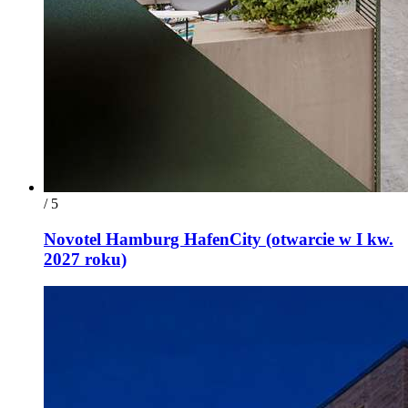
/ 5
Novotel Hamburg HafenCity (otwarcie w I kw.
2027 roku)