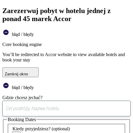
Zarezerwuj pobyt w hotelu jednej z
ponad 45 marek Accor
błąd / błędy
Core booking engine
You’ll be redirected to Accor website to view available hotels and
book your stay
Zamknij okno
błąd / błędy
Gdzie chcesz jechać?
0
sugestia
Booking Dates
została
znaleziona
Kiedy przyjedziesz?
(optional)