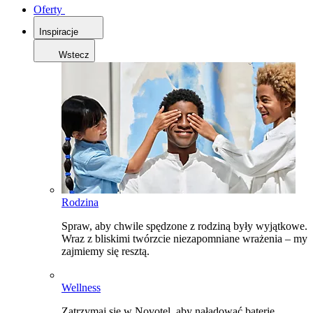
Oferty
Inspiracje
Wstecz
Rodzina
Spraw, aby chwile spędzone z rodziną były wyjątkowe.
Wraz z bliskimi twórzcie niezapomniane wrażenia – my
zajmiemy się resztą.
Wellness
Zatrzymaj się w Novotel, aby naładować baterie,