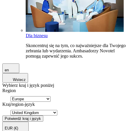
Dla biznesu
Skoncentruj się na tym, co najważniejsze dla Twojego
zebrania lub wydarzenia. Ambasadorzy Novotel
pomogą zapewnić jego sukces.
en
Wstecz
Wybierz kraj i język poniżej
Region
Kraj/region-język
Potwierdź kraj i język
EUR
(€)