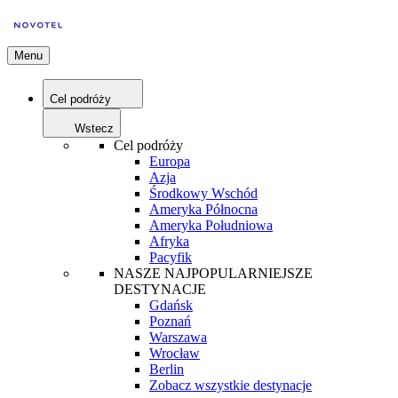
Menu
Cel podróży
Wstecz
Cel podróży
Europa
Azja
Środkowy Wschód
Ameryka Północna
Ameryka Południowa
Afryka
Pacyfik
NASZE NAJPOPULARNIEJSZE
DESTYNACJE
Gdańsk
Poznań
Warszawa
Wrocław
Berlin
Zobacz wszystkie destynacje