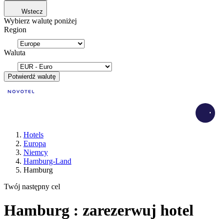
Wstecz
Wybierz walutę poniżej
Region
Waluta
Potwierdź walutę
Load
Hotels
Europa
Niemcy
Hamburg-Land
Hamburg
Twój następny cel
Hamburg : zarezerwuj hotel