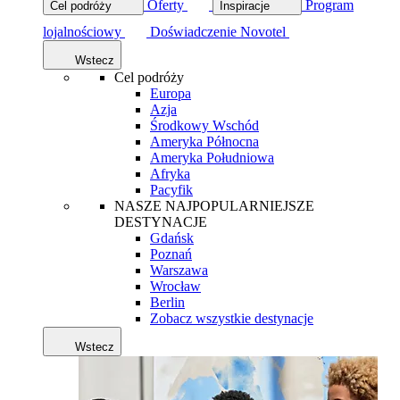
Oferty
Program
Cel podróży
Inspiracje
lojalnościowy
Doświadczenie Novotel
Wstecz
Cel podróży
Europa
Azja
Środkowy Wschód
Ameryka Północna
Ameryka Południowa
Afryka
Pacyfik
NASZE NAJPOPULARNIEJSZE
DESTYNACJE
Gdańsk
Poznań
Warszawa
Wrocław
Berlin
Zobacz wszystkie destynacje
Wstecz