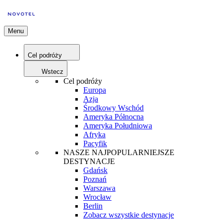
Menu
Cel podróży
Wstecz
Cel podróży
Europa
Azja
Środkowy Wschód
Ameryka Północna
Ameryka Południowa
Afryka
Pacyfik
NASZE NAJPOPULARNIEJSZE
DESTYNACJE
Gdańsk
Poznań
Warszawa
Wrocław
Berlin
Zobacz wszystkie destynacje