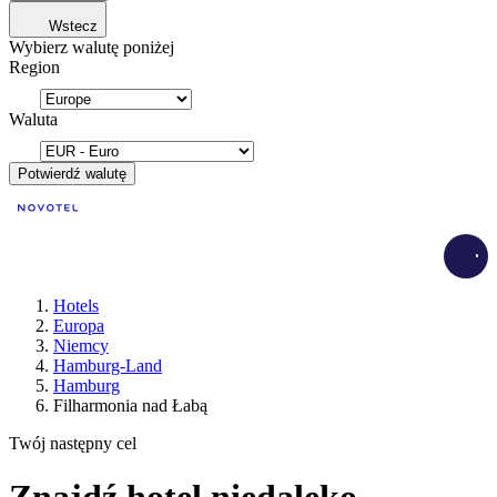
Wstecz
Wybierz walutę poniżej
Region
Waluta
Potwierdź walutę
Load
Hotels
Europa
Niemcy
Hamburg-Land
Hamburg
Filharmonia nad Łabą
Twój następny cel