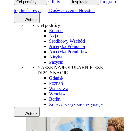
Oferty
Program
Cel podróży
Inspiracje
lojalnościowy
Doświadczenie Novotel
Wstecz
Cel podróży
Europa
Azja
Środkowy Wschód
Ameryka Północna
Ameryka Południowa
Afryka
Pacyfik
NASZE NAJPOPULARNIEJSZE
DESTYNACJE
Gdańsk
Poznań
Warszawa
Wrocław
Berlin
Zobacz wszystkie destynacje
Wstecz