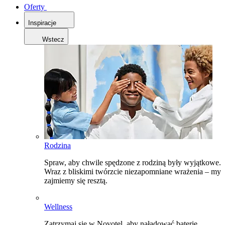
Oferty
Inspiracje
Wstecz
Rodzina
Spraw, aby chwile spędzone z rodziną były wyjątkowe.
Wraz z bliskimi twórzcie niezapomniane wrażenia – my
zajmiemy się resztą.
Wellness
Zatrzymaj się w Novotel, aby naładować baterie,