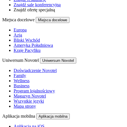
Znajdź salę konferencyjną
Znajdź ofertę specjalną
Miejsca docelowe
Miejsca docelowe
Europa
Azja
Bliski Wschód
Ameryka Południowa
Kraje Pacyfiku
Uniwersum Novotel
Uniwersum Novotel
Doświadczenie Novotel
Family
Wellness
Business
Program lojalnościowy
Magazyn Novotel
Wszystkie języki
Mapa strony
Aplikacja mobilna
Aplikacja mobilna
Aplikacja na iOS