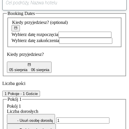
0
sugestia
Booking Dates
została
znaleziona
Kiedy przyjedziesz?
(optional)
Wybierz datę rozpoczęcia
Wybierz datę zakończenia
Kiedy przyjedziesz?
05 sierpnia
06 sierpnia
Liczba gości
1 Pokoje - 1 Goście
Pokój 1
Pokój 1
Liczba dorosłych
- Usuń osobę dorosłą