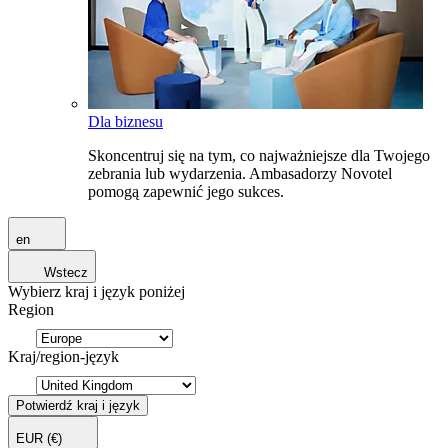
Dla biznesu
Skoncentruj się na tym, co najważniejsze dla Twojego
zebrania lub wydarzenia. Ambasadorzy Novotel
pomogą zapewnić jego sukces.
en
Wstecz
Wybierz kraj i język poniżej
Region
Kraj/region-język
Potwierdź kraj i język
EUR
(€)