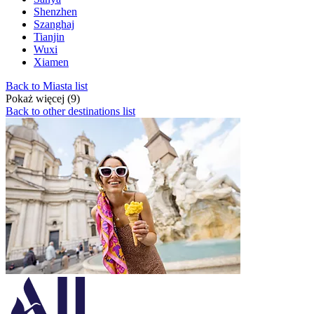
Shenzhen
Szanghaj
Tianjin
Wuxi
Xiamen
Back to Miasta list
Pokaż więcej (9)
Back to other destinations list