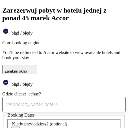
Zarezerwuj pobyt w hotelu jednej z
ponad 45 marek Accor
błąd / błędy
Core booking engine
You’ll be redirected to Accor website to view available hotels and
book your stay
Zamknij okno
błąd / błędy
Gdzie chcesz jechać?
0
sugestia
Booking Dates
została
znaleziona
Kiedy przyjedziesz?
(optional)