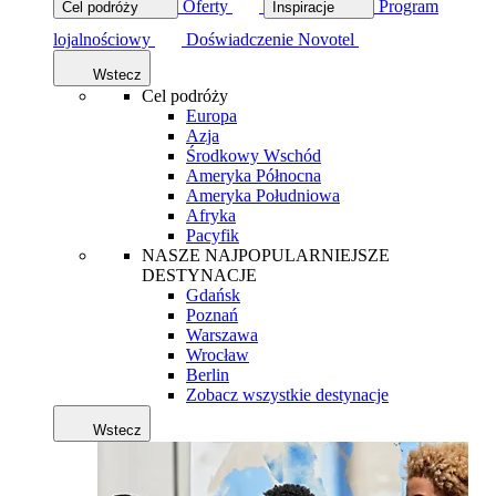
Oferty
Program
Cel podróży
Inspiracje
lojalnościowy
Doświadczenie Novotel
Wstecz
Cel podróży
Europa
Azja
Środkowy Wschód
Ameryka Północna
Ameryka Południowa
Afryka
Pacyfik
NASZE NAJPOPULARNIEJSZE
DESTYNACJE
Gdańsk
Poznań
Warszawa
Wrocław
Berlin
Zobacz wszystkie destynacje
Wstecz