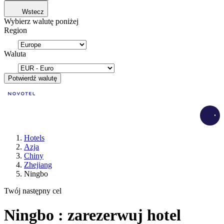
Wstecz
Wybierz walutę poniżej
Region
Waluta
Potwierdź walutę
Load
Hotels
Azja
Chiny
Zhejiang
Ningbo
Twój następny cel
Ningbo : zarezerwuj hotel