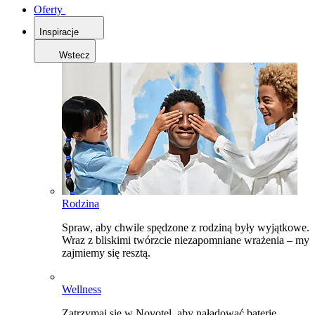
Oferty
Inspiracje
Wstecz
Rodzina
Spraw, aby chwile spędzone z rodziną były wyjątkowe.
Wraz z bliskimi twórzcie niezapomniane wrażenia – my
zajmiemy się resztą.
Wellness
Zatrzymaj się w Novotel, aby naładować baterie,