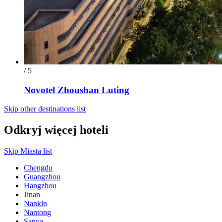
/ 5
Novotel Zhoushan Luting
Skip other destinations list
Odkryj więcej hoteli
Skip Miasta list
Chengdu
Guangzhou
Hangzhou
Jinan
Nankin
Nantong
Sanya