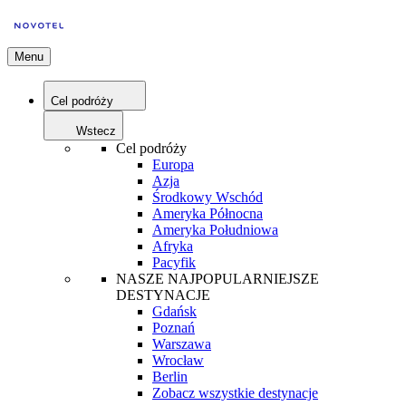
Menu
Cel podróży
Wstecz
Cel podróży
Europa
Azja
Środkowy Wschód
Ameryka Północna
Ameryka Południowa
Afryka
Pacyfik
NASZE NAJPOPULARNIEJSZE
DESTYNACJE
Gdańsk
Poznań
Warszawa
Wrocław
Berlin
Zobacz wszystkie destynacje