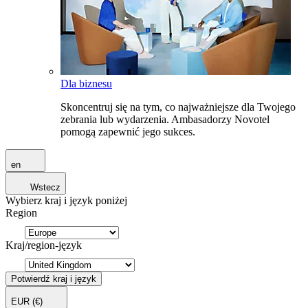
Dla biznesu
Skoncentruj się na tym, co najważniejsze dla Twojego
zebrania lub wydarzenia. Ambasadorzy Novotel
pomogą zapewnić jego sukces.
en
Wstecz
Wybierz kraj i język poniżej
Region
Kraj/region-język
Potwierdź kraj i język
EUR
(€)