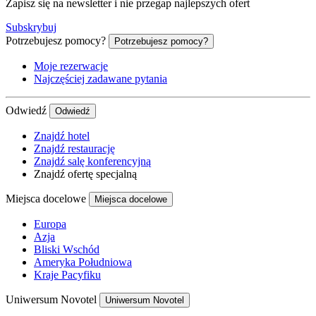
Zapisz się na newsletter i nie przegap najlepszych ofert
Subskrybuj
Potrzebujesz pomocy?
Potrzebujesz pomocy?
Moje rezerwacje
Najczęściej zadawane pytania
Odwiedź
Odwiedź
Znajdź hotel
Znajdź restaurację
Znajdź salę konferencyjną
Znajdź ofertę specjalną
Miejsca docelowe
Miejsca docelowe
Europa
Azja
Bliski Wschód
Ameryka Południowa
Kraje Pacyfiku
Uniwersum Novotel
Uniwersum Novotel