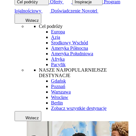
Oferty
Program
Cel podróży
Inspiracje
lojalnościowy
Doświadczenie Novotel
Wstecz
Cel podróży
Europa
Azja
Środkowy Wschód
Ameryka Północna
Ameryka Południowa
Afryka
Pacyfik
NASZE NAJPOPULARNIEJSZE
DESTYNACJE
Gdańsk
Poznań
Warszawa
Wrocław
Berlin
Zobacz wszystkie destynacje
Wstecz