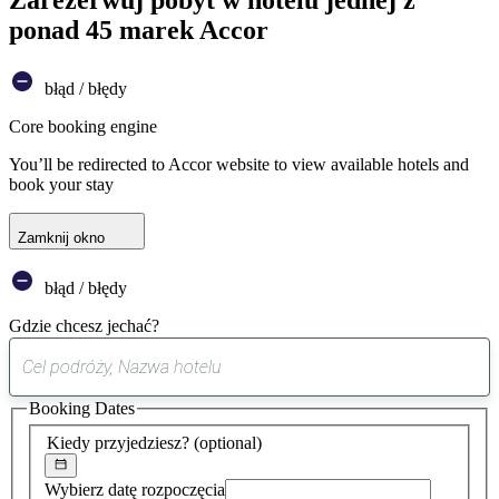
ponad 45 marek Accor
błąd / błędy
Core booking engine
You’ll be redirected to Accor website to view available hotels and
book your stay
Zamknij okno
błąd / błędy
Gdzie chcesz jechać?
0
sugestia
Booking Dates
została
znaleziona
Kiedy przyjedziesz?
(optional)
Wybierz datę rozpoczęcia