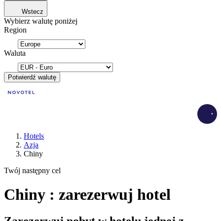
Wstecz
Wybierz walutę poniżej
Region
Waluta
Potwierdź walutę
Load
Hotels
Azja
Chiny
Twój następny cel
Chiny : zarezerwuj hotel
Zarezerwuj pobyt w hotelu jednej z