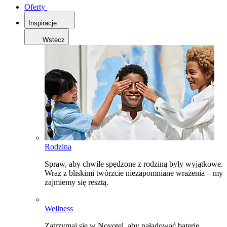
Oferty
Inspiracje
Wstecz
Rodzina
Spraw, aby chwile spędzone z rodziną były wyjątkowe.
Wraz z bliskimi twórzcie niezapomniane wrażenia – my
zajmiemy się resztą.
Wellness
Zatrzymaj się w Novotel, aby naładować baterie,