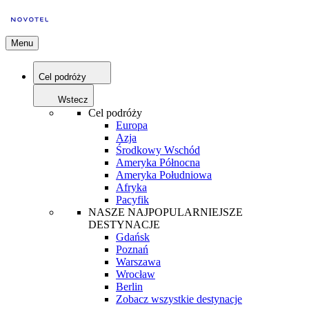
Menu
Cel podróży
Wstecz
Cel podróży
Europa
Azja
Środkowy Wschód
Ameryka Północna
Ameryka Południowa
Afryka
Pacyfik
NASZE NAJPOPULARNIEJSZE
DESTYNACJE
Gdańsk
Poznań
Warszawa
Wrocław
Berlin
Zobacz wszystkie destynacje