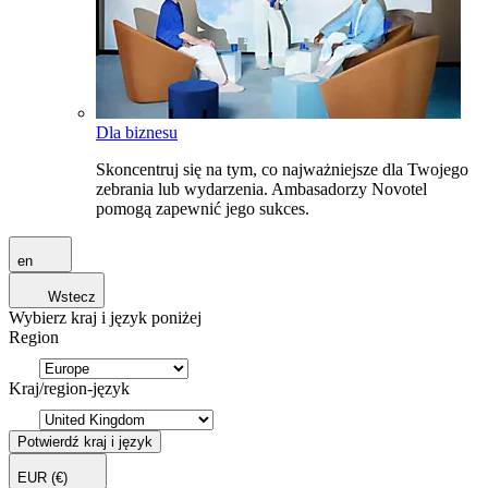
Dla biznesu
Skoncentruj się na tym, co najważniejsze dla Twojego
zebrania lub wydarzenia. Ambasadorzy Novotel
pomogą zapewnić jego sukces.
en
Wstecz
Wybierz kraj i język poniżej
Region
Kraj/region-język
Potwierdź kraj i język
EUR
(€)