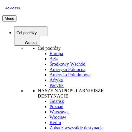
Menu
Cel podróży
Wstecz
Cel podróży
Europa
Azja
Środkowy Wschód
Ameryka Północna
Ameryka Południowa
Afryka
Pacyfik
NASZE NAJPOPULARNIEJSZE
DESTYNACJE
Gdańsk
Poznań
Warszawa
Wrocław
Berlin
Zobacz wszystkie destynacje