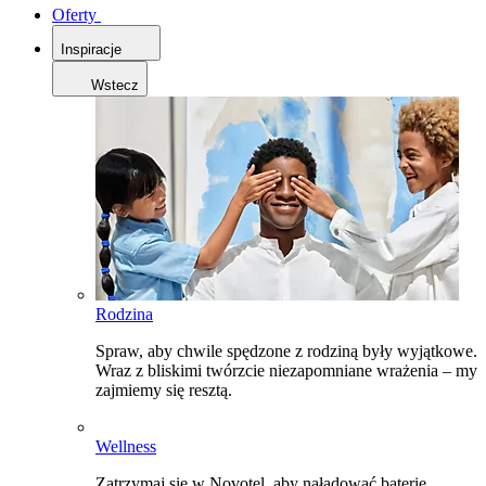
Oferty
Inspiracje
Wstecz
Rodzina
Spraw, aby chwile spędzone z rodziną były wyjątkowe.
Wraz z bliskimi twórzcie niezapomniane wrażenia – my
zajmiemy się resztą.
Wellness
Zatrzymaj się w Novotel, aby naładować baterie,