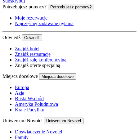
Subskrybuj
Potrzebujesz pomocy?
Potrzebujesz pomocy?
Moje rezerwacje
Najczęściej zadawane pytania
Odwiedź
Odwiedź
Znajdź hotel
Znajdź restaurację
Znajdź salę konferencyjną
Znajdź ofertę specjalną
Miejsca docelowe
Miejsca docelowe
Europa
Azja
Bliski Wschód
Ameryka Południowa
Kraje Pacyfiku
Uniwersum Novotel
Uniwersum Novotel
Doświadczenie Novotel
Family