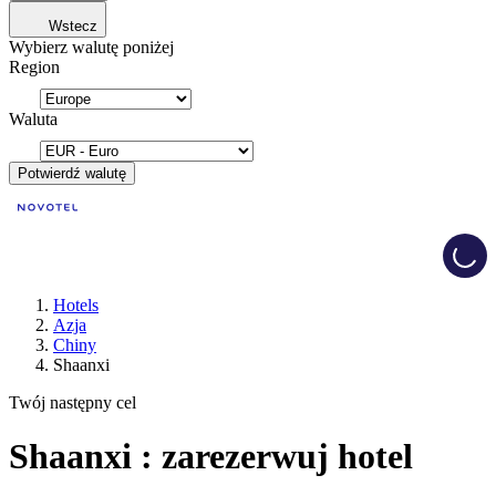
Wstecz
Wybierz walutę poniżej
Region
Waluta
Potwierdź walutę
Load
Hotels
Azja
Chiny
Shaanxi
Twój następny cel
Shaanxi : zarezerwuj hotel