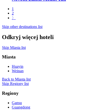
1
2
〉
Skip other destinations list
Odkryj więcej hoteli
Skip Miasta list
Miasta
Huayin
Weinan
Back to Miasta list
Skip Regiony list
Regiony
Gansu
Guangdong