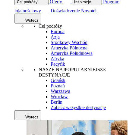
Oferty
Program
Cel podróży
Inspiracje
lojalnościowy
Doświadczenie Novotel
Wstecz
Cel podróży
Europa
Azja
Środkowy Wschód
Ameryka Północna
Ameryka Południowa
Afryka
Pacyfik
NASZE NAJPOPULARNIEJSZE
DESTYNACJE
Gdańsk
Poznań
Warszawa
Wrocław
Berlin
Zobacz wszystkie destynacje
Wstecz