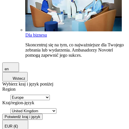
Dla biznesu
Skoncentruj się na tym, co najważniejsze dla Twojego
zebrania lub wydarzenia. Ambasadorzy Novotel
pomogą zapewnić jego sukces.
en
Wstecz
Wybierz kraj i język poniżej
Region
Kraj/region-język
Potwierdź kraj i język
EUR
(€)