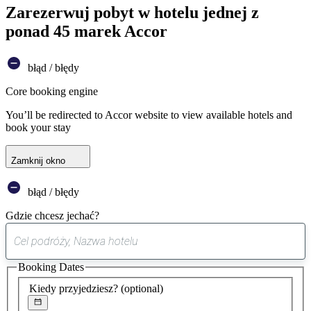
Zarezerwuj pobyt w hotelu jednej z
ponad 45 marek Accor
błąd / błędy
Core booking engine
You’ll be redirected to Accor website to view available hotels and
book your stay
Zamknij okno
błąd / błędy
Gdzie chcesz jechać?
0
sugestia
Booking Dates
została
znaleziona
Kiedy przyjedziesz?
(optional)