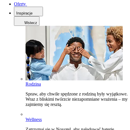
Oferty
Inspiracje
Wstecz
Rodzina
Spraw, aby chwile spędzone z rodziną były wyjątkowe.
Wraz z bliskimi twórzcie niezapomniane wrażenia – my
zajmiemy się resztą.
Wellness
Zatrzymaj się w Novotel, aby naładować baterie,