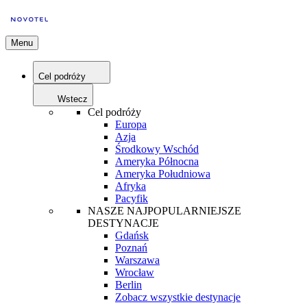
Menu
Cel podróży
Wstecz
Cel podróży
Europa
Azja
Środkowy Wschód
Ameryka Północna
Ameryka Południowa
Afryka
Pacyfik
NASZE NAJPOPULARNIEJSZE
DESTYNACJE
Gdańsk
Poznań
Warszawa
Wrocław
Berlin
Zobacz wszystkie destynacje