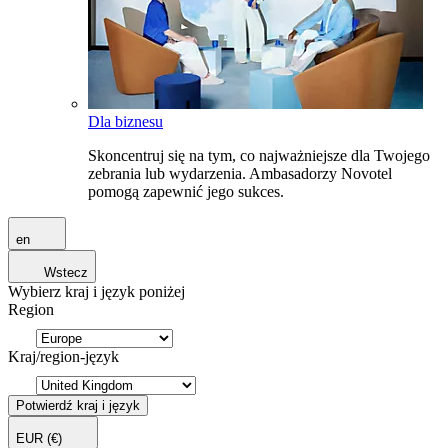
Dla biznesu
Skoncentruj się na tym, co najważniejsze dla Twojego
zebrania lub wydarzenia. Ambasadorzy Novotel
pomogą zapewnić jego sukces.
en
Wstecz
Wybierz kraj i język poniżej
Region
Kraj/region-język
Potwierdź kraj i język
EUR
(€)