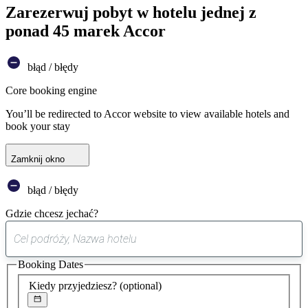
Zarezerwuj pobyt w hotelu jednej z
ponad 45 marek Accor
błąd / błędy
Core booking engine
You’ll be redirected to Accor website to view available hotels and
book your stay
Zamknij okno
błąd / błędy
Gdzie chcesz jechać?
0
sugestia
Booking Dates
została
znaleziona
Kiedy przyjedziesz?
(optional)