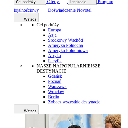
Oferty
Program
Cel podróży
Inspiracje
lojalnościowy
Doświadczenie Novotel
Wstecz
Cel podróży
Europa
Azja
Środkowy Wschód
Ameryka Północna
Ameryka Południowa
Afryka
Pacyfik
NASZE NAJPOPULARNIEJSZE
DESTYNACJE
Gdańsk
Poznań
Warszawa
Wrocław
Berlin
Zobacz wszystkie destynacje
Wstecz