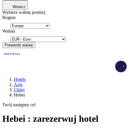
Wstecz
Wybierz walutę poniżej
Region
Waluta
Potwierdź walutę
Load
Hotels
Azja
Chiny
Hebei
Twój następny cel
Hebei : zarezerwuj hotel