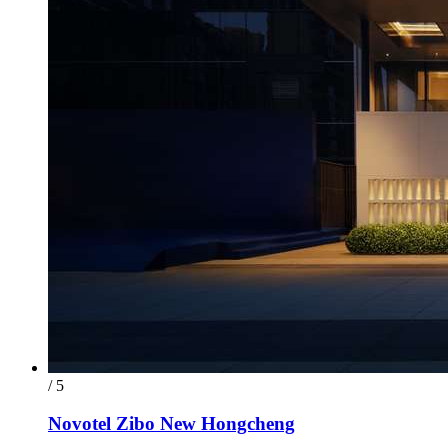
/ 5
Novotel Zibo New Hongcheng