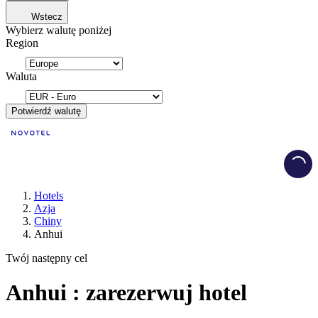
Wstecz
Wybierz walutę poniżej
Region
Waluta
Potwierdź walutę
Load
Hotels
Azja
Chiny
Anhui
Twój następny cel
Anhui : zarezerwuj hotel