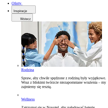
Oferty
Inspiracje
Wstecz
Rodzina
Spraw, aby chwile spędzone z rodziną były wyjątkowe.
Wraz z bliskimi twórzcie niezapomniane wrażenia – my
zajmiemy się resztą.
Wellness
Zatrzymaj się w Novotel, aby naładować baterie,