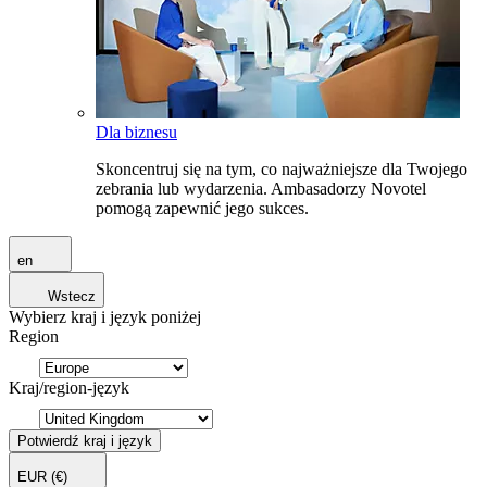
Dla biznesu
Skoncentruj się na tym, co najważniejsze dla Twojego
zebrania lub wydarzenia. Ambasadorzy Novotel
pomogą zapewnić jego sukces.
en
Wstecz
Wybierz kraj i język poniżej
Region
Kraj/region-język
Potwierdź kraj i język
EUR
(€)