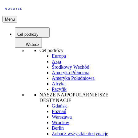
Menu
Cel podróży
Wstecz
Cel podróży
Europa
Azja
Środkowy Wschód
Ameryka Północna
Ameryka Południowa
Afryka
Pacyfik
NASZE NAJPOPULARNIEJSZE
DESTYNACJE
Gdańsk
Poznań
Warszawa
Wrocław
Berlin
Zobacz wszystkie destynacje