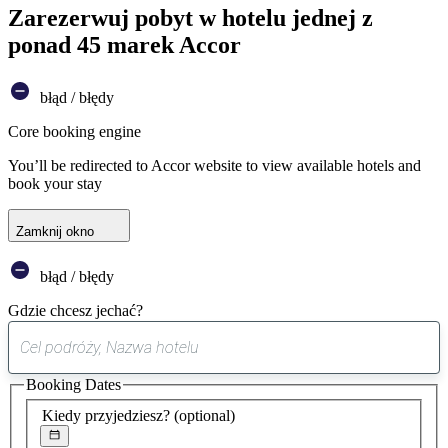
Zarezerwuj pobyt w hotelu jednej z
ponad 45 marek Accor
błąd / błędy
Core booking engine
You’ll be redirected to Accor website to view available hotels and
book your stay
Zamknij okno
błąd / błędy
Gdzie chcesz jechać?
0
sugestia
Booking Dates
została
znaleziona
Kiedy przyjedziesz?
(optional)