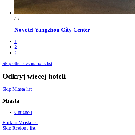
/ 5
Novotel Yangzhou City Center
1
2
〉
Skip other destinations list
Odkryj więcej hoteli
Skip Miasta list
Miasta
Chuzhou
Back to Miasta list
Skip Regiony list