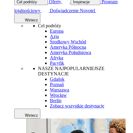
Oferty
Program
Cel podróży
Inspiracje
lojalnościowy
Doświadczenie Novotel
Wstecz
Cel podróży
Europa
Azja
Środkowy Wschód
Ameryka Północna
Ameryka Południowa
Afryka
Pacyfik
NASZE NAJPOPULARNIEJSZE
DESTYNACJE
Gdańsk
Poznań
Warszawa
Wrocław
Berlin
Zobacz wszystkie destynacje
Wstecz