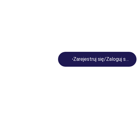
Loading...
Zarejestruj się/Zaloguj się