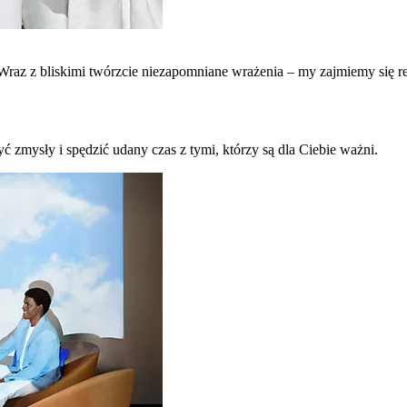
raz z bliskimi twórzcie niezapomniane wrażenia – my zajmiemy się re
ć zmysły i spędzić udany czas z tymi, którzy są dla Ciebie ważni.