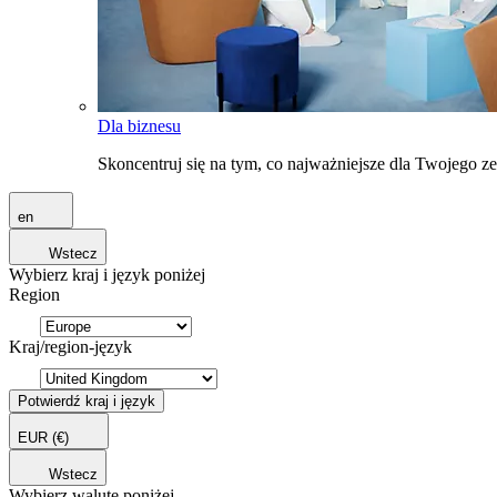
Dla biznesu
Skoncentruj się na tym, co najważniejsze dla Twojego 
en
Wstecz
Wybierz kraj i język poniżej
Region
Kraj/region-język
Potwierdź kraj i język
EUR
(€)
Wstecz
Wybierz walutę poniżej