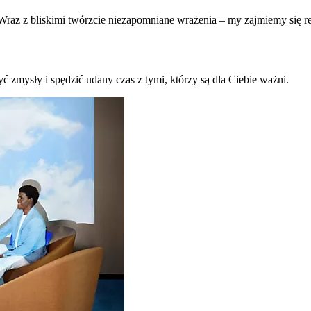
raz z bliskimi twórzcie niezapomniane wrażenia – my zajmiemy się re
ć zmysły i spędzić udany czas z tymi, którzy są dla Ciebie ważni.