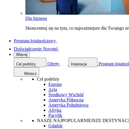
Dla biznesu
Skoncentruj się na tym, co najważniejsze dla Twojego 
Program lojalnościowy
Doświadczenie Novotel
Więcej
Oferty
Program lojalno
Cel podróży
Inspiracje
Wstecz
Cel podróży
Europa
Azja
Środkowy Wschód
Ameryka Północna
Ameryka Południowa
Afryka
Pacyfik
NASZE NAJPOPULARNIEJSZE DESTYNAC
Gdańsk