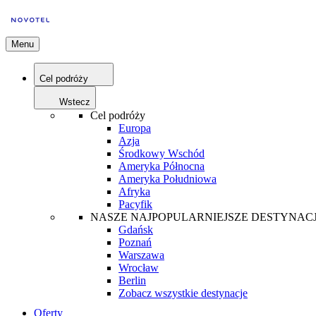
Menu
Cel podróży
Wstecz
Cel podróży
Europa
Azja
Środkowy Wschód
Ameryka Północna
Ameryka Południowa
Afryka
Pacyfik
NASZE NAJPOPULARNIEJSZE DESTYNAC
Gdańsk
Poznań
Warszawa
Wrocław
Berlin
Zobacz wszystkie destynacje
Oferty