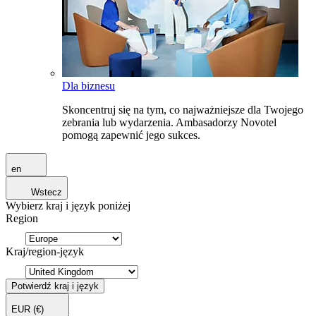
Dla biznesu
Skoncentruj się na tym, co najważniejsze dla Twojego
zebrania lub wydarzenia. Ambasadorzy Novotel
pomogą zapewnić jego sukces.
en
Wstecz
Wybierz kraj i język poniżej
Region
Kraj/region-język
Potwierdź kraj i język
EUR
(€)