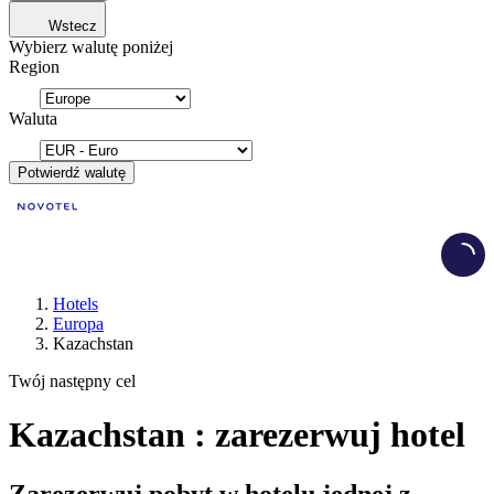
Wstecz
Wybierz walutę poniżej
Region
Waluta
Potwierdź walutę
Load
Hotels
Europa
Kazachstan
Twój następny cel
Kazachstan : zarezerwuj hotel
Zarezerwuj pobyt w hotelu jednej z