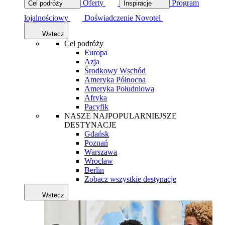
Oferty
Program
Cel podróży
Inspiracje
lojalnościowy
Doświadczenie Novotel
Wstecz
Cel podróży
Europa
Azja
Środkowy Wschód
Ameryka Północna
Ameryka Południowa
Afryka
Pacyfik
NASZE NAJPOPULARNIEJSZE
DESTYNACJE
Gdańsk
Poznań
Warszawa
Wrocław
Berlin
Zobacz wszystkie destynacje
Wstecz