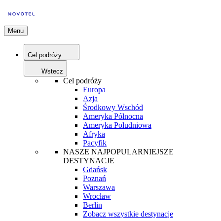
Menu
Cel podróży
Wstecz
Cel podróży
Europa
Azja
Środkowy Wschód
Ameryka Północna
Ameryka Południowa
Afryka
Pacyfik
NASZE NAJPOPULARNIEJSZE
DESTYNACJE
Gdańsk
Poznań
Warszawa
Wrocław
Berlin
Zobacz wszystkie destynacje