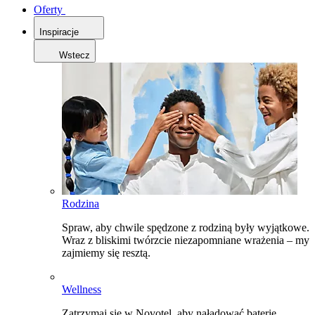
Oferty
Inspiracje
Wstecz
Rodzina
Spraw, aby chwile spędzone z rodziną były wyjątkowe.
Wraz z bliskimi twórzcie niezapomniane wrażenia – my
zajmiemy się resztą.
Wellness
Zatrzymaj się w Novotel, aby naładować baterie,