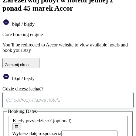
ponad 45 marek Accor
błąd / błędy
Core booking engine
You’ll be redirected to Accor website to view available hotels and
book your stay
Zamknij okno
błąd / błędy
Gdzie chcesz jechać?
0
sugestia
Booking Dates
została
znaleziona
Kiedy przyjedziesz?
(optional)
Wybierz datę rozpoczęcia