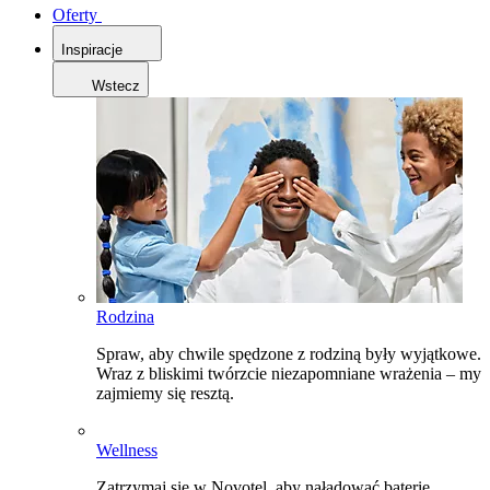
Oferty
Inspiracje
Wstecz
Rodzina
Spraw, aby chwile spędzone z rodziną były wyjątkowe.
Wraz z bliskimi twórzcie niezapomniane wrażenia – my
zajmiemy się resztą.
Wellness
Zatrzymaj się w Novotel, aby naładować baterie,