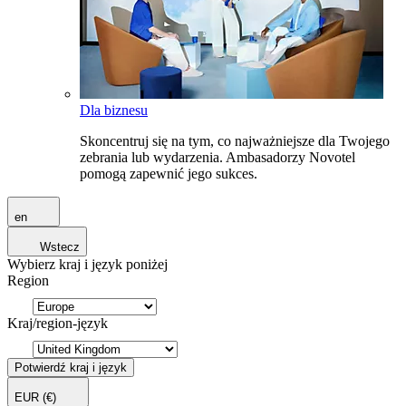
Dla biznesu
Skoncentruj się na tym, co najważniejsze dla Twojego
zebrania lub wydarzenia. Ambasadorzy Novotel
pomogą zapewnić jego sukces.
en
Wstecz
Wybierz kraj i język poniżej
Region
Kraj/region-język
Potwierdź kraj i język
EUR
(€)