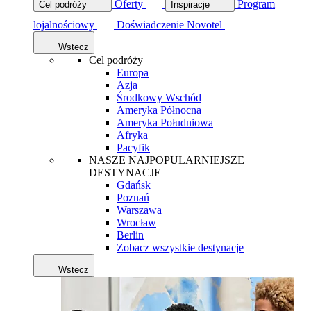
Oferty
Program
Cel podróży
Inspiracje
lojalnościowy
Doświadczenie Novotel
Wstecz
Cel podróży
Europa
Azja
Środkowy Wschód
Ameryka Północna
Ameryka Południowa
Afryka
Pacyfik
NASZE NAJPOPULARNIEJSZE
DESTYNACJE
Gdańsk
Poznań
Warszawa
Wrocław
Berlin
Zobacz wszystkie destynacje
Wstecz