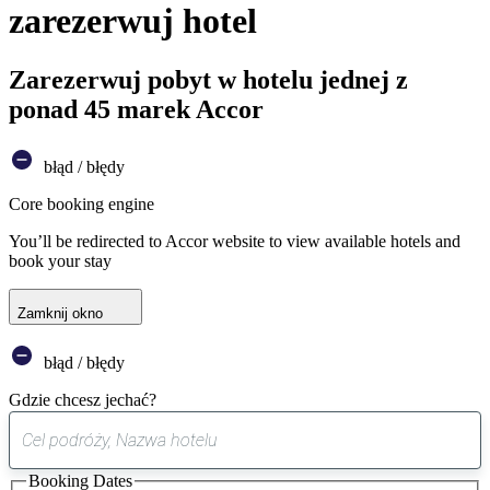
zarezerwuj hotel
Zarezerwuj pobyt w hotelu jednej z
ponad 45 marek Accor
błąd / błędy
Core booking engine
You’ll be redirected to Accor website to view available hotels and
book your stay
Zamknij okno
błąd / błędy
Gdzie chcesz jechać?
0
sugestia
Booking Dates
została