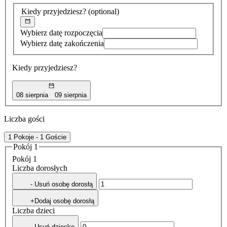
znaleziona
Kiedy przyjedziesz?
(optional)
Wybierz datę rozpoczęcia
Wybierz datę zakończenia
Kiedy przyjedziesz?
08 sierpnia
09 sierpnia
Liczba gości
1 Pokoje - 1 Goście
Pokój 1
Pokój 1
Liczba dorosłych
- Usuń osobę dorosłą
+Dodaj osobę dorosłą
Liczba dzieci
- Usuń dziecko