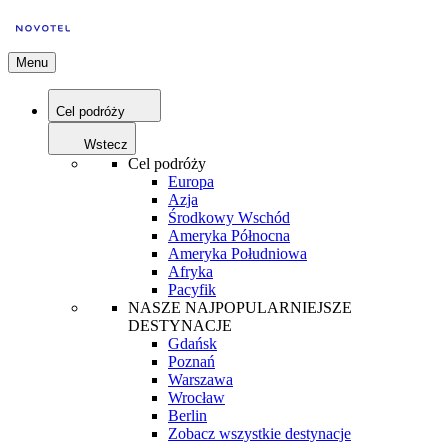
Menu
Cel podróży
Wstecz
Cel podróży
Europa
Azja
Środkowy Wschód
Ameryka Północna
Ameryka Południowa
Afryka
Pacyfik
NASZE NAJPOPULARNIEJSZE
DESTYNACJE
Gdańsk
Poznań
Warszawa
Wrocław
Berlin
Zobacz wszystkie destynacje