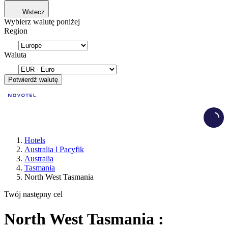
Wstecz
Wybierz walutę poniżej
Region
Waluta
Potwierdź walutę
Load
Hotels
Australia l Pacyfik
Australia
Tasmania
North West Tasmania
Twój następny cel
North West Tasmania :