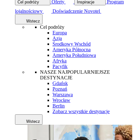
Oferty
Program
Cel podróży
Inspiracje
lojalnościowy
Doświadczenie Novotel
Wstecz
Cel podróży
Europa
Azja
Środkowy Wschód
Ameryka Północna
Ameryka Południowa
Afryka
Pacyfik
NASZE NAJPOPULARNIEJSZE
DESTYNACJE
Gdańsk
Poznań
Warszawa
Wrocław
Berlin
Zobacz wszystkie destynacje
Wstecz