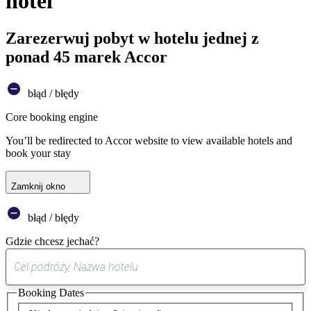
hotel
Zarezerwuj pobyt w hotelu jednej z
ponad 45 marek Accor
błąd / błędy
Core booking engine
You’ll be redirected to Accor website to view available hotels and
book your stay
Zamknij okno
błąd / błędy
Gdzie chcesz jechać?
0
sugestia
Booking Dates
została
znaleziona