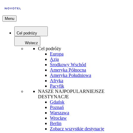
Menu
Cel podróży
Wstecz
Cel podróży
Europa
Azja
Środkowy Wschód
Ameryka Północna
Ameryka Południowa
Afryka
Pacyfik
NASZE NAJPOPULARNIEJSZE
DESTYNACJE
Gdańsk
Poznań
Warszawa
Wrocław
Berlin
Zobacz wszystkie destynacje