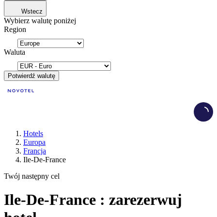
Wstecz
Wybierz walutę poniżej
Region
Waluta
Potwierdź walutę
Load
Hotels
Europa
Francja
Ile-De-France
Twój następny cel
Ile-De-France : zarezerwuj