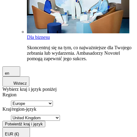
Dla biznesu
Skoncentruj się na tym, co najważniejsze dla Twojego
zebrania lub wydarzenia. Ambasadorzy Novotel
pomogą zapewnić jego sukces.
en
Wstecz
Wybierz kraj i język poniżej
Region
Kraj/region-język
Potwierdź kraj i język
EUR
(€)