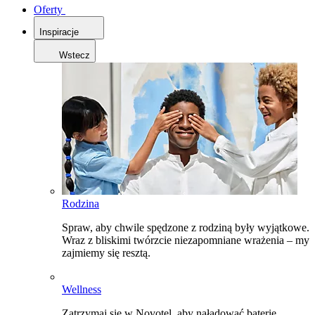
Oferty
Inspiracje
Wstecz
Rodzina
Spraw, aby chwile spędzone z rodziną były wyjątkowe.
Wraz z bliskimi twórzcie niezapomniane wrażenia – my
zajmiemy się resztą.
Wellness
Zatrzymaj się w Novotel, aby naładować baterie,