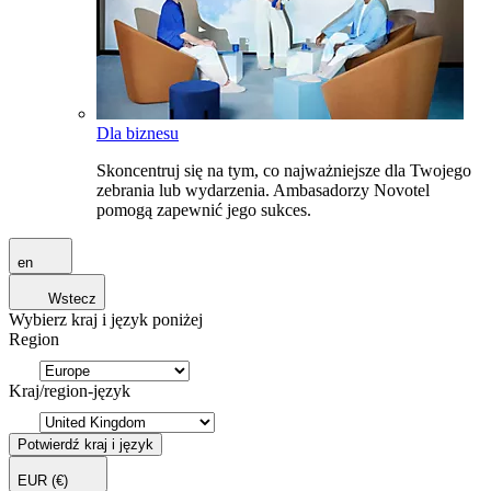
Dla biznesu
Skoncentruj się na tym, co najważniejsze dla Twojego
zebrania lub wydarzenia. Ambasadorzy Novotel
pomogą zapewnić jego sukces.
en
Wstecz
Wybierz kraj i język poniżej
Region
Kraj/region-język
Potwierdź kraj i język
EUR
(€)