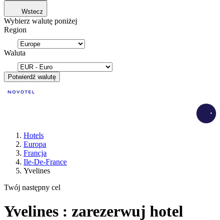
Wstecz
Wybierz walutę poniżej
Region
Waluta
Potwierdź walutę
Load
Hotels
Europa
Francja
Ile-De-France
Yvelines
Twój następny cel
Yvelines : zarezerwuj hotel