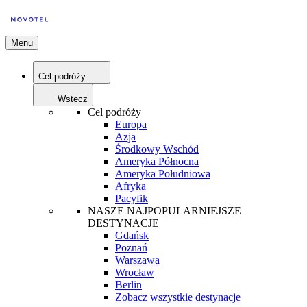
Menu
Cel podróży
Wstecz
Cel podróży
Europa
Azja
Środkowy Wschód
Ameryka Północna
Ameryka Południowa
Afryka
Pacyfik
NASZE NAJPOPULARNIEJSZE
DESTYNACJE
Gdańsk
Poznań
Warszawa
Wrocław
Berlin
Zobacz wszystkie destynacje