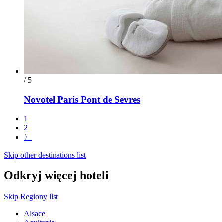
/ 5
Novotel Paris Pont de Sevres
1
2
〉
Skip other destinations list
Odkryj więcej hoteli
Skip Regiony list
Alsace