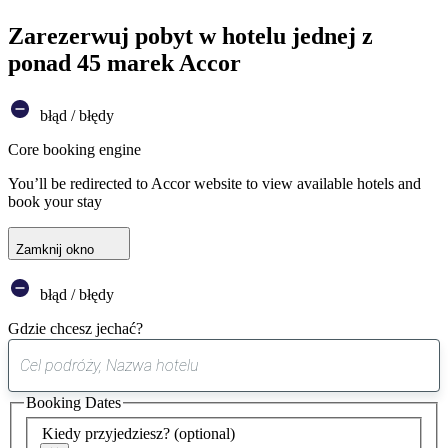
Zarezerwuj pobyt w hotelu jednej z
ponad 45 marek Accor
błąd / błędy
Core booking engine
You’ll be redirected to Accor website to view available hotels and
book your stay
Zamknij okno
błąd / błędy
Gdzie chcesz jechać?
0
sugestia
Booking Dates
została
znaleziona
Kiedy przyjedziesz?
(optional)