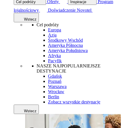
Oferty
Program
Cel podróży
Inspiracje
lojalnościowy
Doświadczenie Novotel
Wstecz
Cel podróży
Europa
Azja
Środkowy Wschód
Ameryka Północna
Ameryka Południowa
Afryka
Pacyfik
NASZE NAJPOPULARNIEJSZE
DESTYNACJE
Gdańsk
Poznań
Warszawa
Wrocław
Berlin
Zobacz wszystkie destynacje
Wstecz