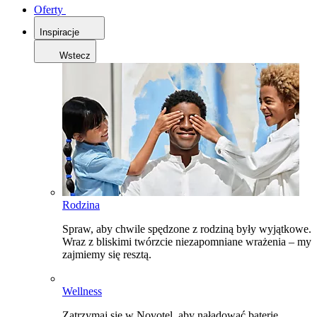
Oferty
Inspiracje
Wstecz
Rodzina
Spraw, aby chwile spędzone z rodziną były wyjątkowe.
Wraz z bliskimi twórzcie niezapomniane wrażenia – my
zajmiemy się resztą.
Wellness
Zatrzymaj się w Novotel, aby naładować baterie,