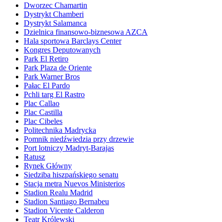
Dworzec Chamartin
Dystrykt Chamberi
Dystrykt Salamanca
Dzielnica finansowo-biznesowa AZCA
Hala sportowa Barclays Center
Kongres Deputowanych
Park El Retiro
Park Plaza de Oriente
Park Warner Bros
Pałac El Pardo
Pchli targ El Rastro
Plac Callao
Plac Castilla
Plac Cibeles
Politechnika Madrycka
Pomnik niedźwiedzia przy drzewie
Port lotniczy Madryt-Barajas
Ratusz
Rynek Główny
Siedziba hiszpańskiego senatu
Stacja metra Nuevos Ministerios
Stadion Realu Madrid
Stadion Santiago Bernabeu
Stadion Vicente Calderon
Teatr Królewski