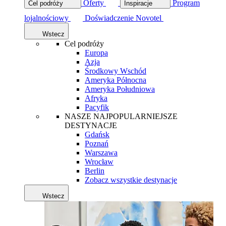
Oferty
Program
Cel podróży
Inspiracje
lojalnościowy
Doświadczenie Novotel
Wstecz
Cel podróży
Europa
Azja
Środkowy Wschód
Ameryka Północna
Ameryka Południowa
Afryka
Pacyfik
NASZE NAJPOPULARNIEJSZE
DESTYNACJE
Gdańsk
Poznań
Warszawa
Wrocław
Berlin
Zobacz wszystkie destynacje
Wstecz