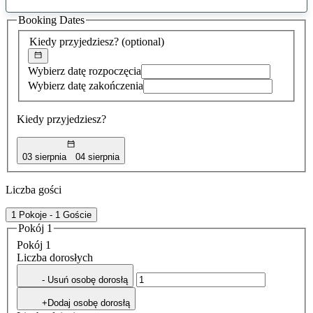
sugestia
Booking Dates
została
znaleziona
Kiedy przyjedziesz?
(optional)
Wybierz datę rozpoczęcia
Wybierz datę zakończenia
Kiedy przyjedziesz?
03 sierpnia
04 sierpnia
Liczba gości
1 Pokoje - 1 Goście
Pokój 1
Pokój 1
Liczba dorosłych
- Usuń osobę dorosłą
+Dodaj osobę dorosłą