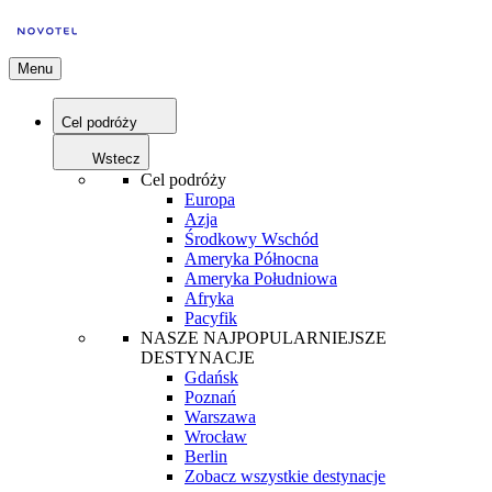
Menu
Cel podróży
Wstecz
Cel podróży
Europa
Azja
Środkowy Wschód
Ameryka Północna
Ameryka Południowa
Afryka
Pacyfik
NASZE NAJPOPULARNIEJSZE
DESTYNACJE
Gdańsk
Poznań
Warszawa
Wrocław
Berlin
Zobacz wszystkie destynacje