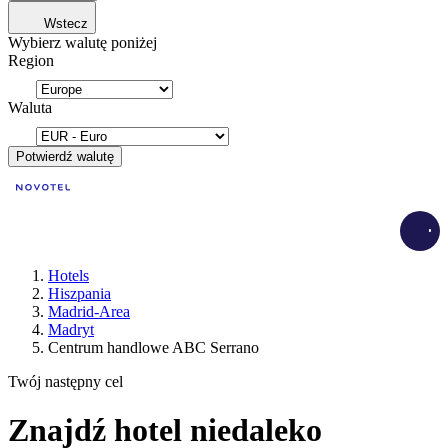
Wstecz
Wybierz walutę poniżej
Region
Waluta
Potwierdź walutę
Load
Hotels
Hiszpania
Madrid-Area
Madryt
Centrum handlowe ABC Serrano
Twój następny cel
Znajdź hotel niedaleko