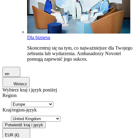
Dla biznesu
Skoncentruj się na tym, co najważniejsze dla Twojego
zebrania lub wydarzenia. Ambasadorzy Novotel
pomogą zapewnić jego sukces.
en
Wstecz
Wybierz kraj i język poniżej
Region
Kraj/region-język
Potwierdź kraj i język
EUR
(€)