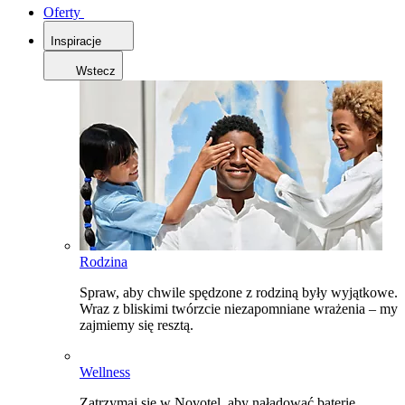
Oferty
Inspiracje
Wstecz
Rodzina
Spraw, aby chwile spędzone z rodziną były wyjątkowe.
Wraz z bliskimi twórzcie niezapomniane wrażenia – my
zajmiemy się resztą.
Wellness
Zatrzymaj się w Novotel, aby naładować baterie,