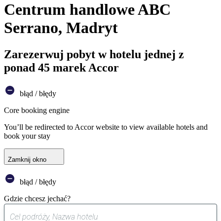
Centrum handlowe ABC
Serrano, Madryt
Zarezerwuj pobyt w hotelu jednej z
ponad 45 marek Accor
błąd / błędy
Core booking engine
You’ll be redirected to Accor website to view available hotels and
book your stay
Zamknij okno
błąd / błędy
Gdzie chcesz jechać?
0